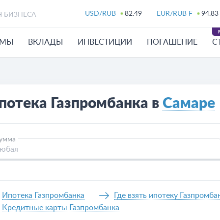
USD/RUB
82.49
EUR/RUB F
94.83
Я БИЗНЕСА
ЙМЫ
ВКЛАДЫ
ИНВЕСТИЦИИ
ПОГАШЕНИЕ
С
потека Газпромбанка в
Самаре
умма
Ипотека Газпромбанка
Где взять ипотеку Газпромба
Кредитные карты Газпромбанка