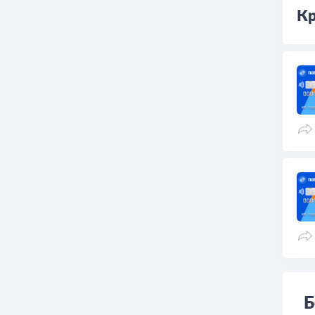
№ 9
Кр