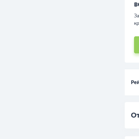
Б
в
За
кр
Рей