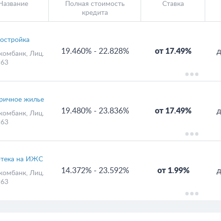
отека других банков Самары
Название
Полная стоимость
Ставка
кредита
остройка
19.460%
-
22.828%
от 17.49%
д
комбанк
, Лиц.
63
ричное жилье
19.480%
-
23.836%
от 17.49%
д
комбанк
, Лиц.
63
тека на ИЖС
14.372%
-
23.592%
от 1.99%
д
комбанк
, Лиц.