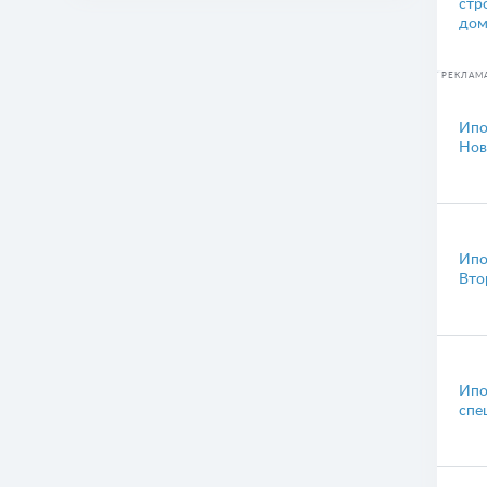
стр
дом
РЕКЛАМ
Ипо
Нов
Ипо
Вто
Ипо