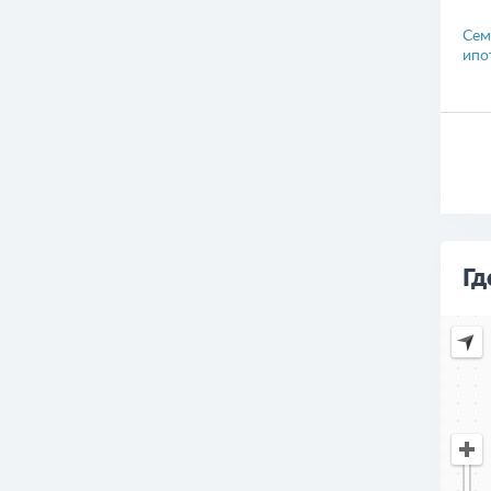
спе
Сем
ипо
Гд