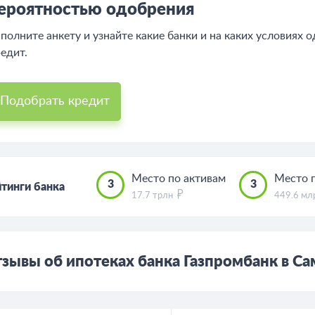
есплатно подберем кредит с высокой
ероятностью одобрения
полните анкету и узнайте какие банки и на каких условиях 
едит.
Подобрать кредит
Место по активам
Место 
3
3
тинги банка
17.7 трлн
449.6 м