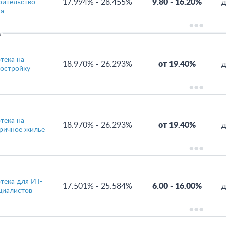
17.994%
-
28.455%
9.80
-
16.20%
д
оительство
а
А
тека на
18.970%
-
26.293%
от 19.40%
д
остройку
тека на
18.970%
-
26.293%
от 19.40%
д
ричное жилье
тека для ИТ-