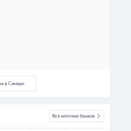
ка в Самаре
3 км
Условия использования