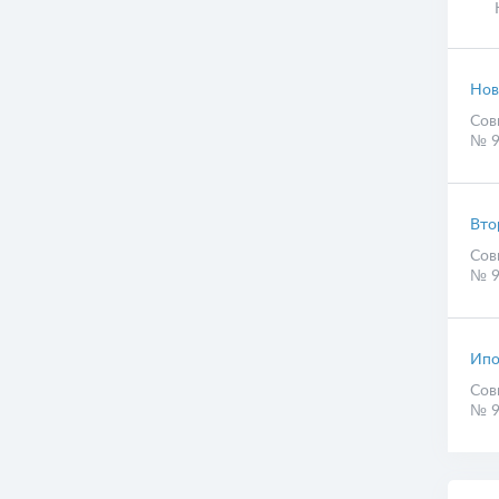
Ип
Нов
Сов
№ 9
Вто
Сов
№ 9
Ипо
Сов