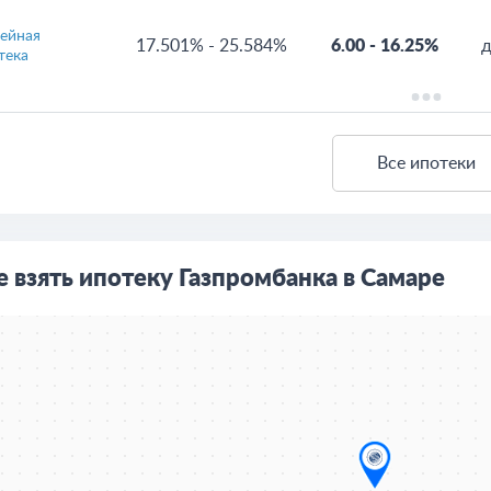
17.501%
-
25.584%
6.00
-
16.00%
д
циалистов
ейная
17.501%
-
25.584%
6.00
-
16.25%
д
тека
Все ипотеки
е взять ипотеку Газпромбанка в Самаре