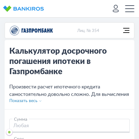
Лиц. № 354
Калькулятор досрочного
погашения ипотеки в
Газпромбанке
Произвести расчет ипотечного кредита
самостоятельно довольно сложно. Для вычисления
Показать весь
ипотеки на калькуляторе досрочного погашения
стоит воспользоваться функционалом на данной
странице. В 2026 году здесь же можно оставить
Сумма
заявку по одной из программ рефинансирования
или кредитования Газпромбанка по ставке от 5.99