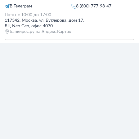
В Телеграм
8 (800) 777-98-47
Пн-пт с 10:00 до 17:00
117342, Москва, ул. Бутлерова, дом 17,
БЦ Neo Geo, офис 4070
Банкирос.ру на Яндекс.Картах
Отписаться
ООО «АРСфин» используются
«cookie» файлы
, для индивидуализации
сервиса, с целью повышения удобства использования веб-сайта. «Cookie»
представляют собой небольшие фрагменты данных, включающие
информацию о прошлых посещениях веб-сайта. Если вы не согласны с
использованием файлов «cookie», просим изменить настройки браузера.
© 2015 - 2026 Bankiros.ru Все права защищены. При использовании
материалов гиперссылка на bankiros.ru обязательна. Содержание сайта не
является рекомендацией или офертой и носит информационно-
справочный характер.
ООО «АРСфин» (ИНН 7722445717, ОГРН 1187746346556) осуществляет
деятельность в области IT
, занимается разработкой и поддержанием
сервиса BANKIROS, который является программным комплексом для
мультифункциональных пользовательских экосистем на основе
технологий интеллектуального анализа данных и искусственного