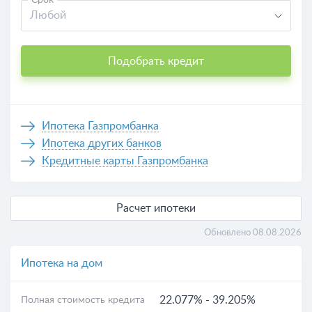
процентов в год с лимитом до 80000000 рублей.
Срок
Любой
Взять средства можно удаленно на основании
онлайн-запроса.
Подобрать кредит
Ипотека Газпромбанка
Ипотека других банков
Кредитные карты Газпромбанка
Расчет ипотеки
Обновлено 08.08.2026
Ипотека на дом
22.077%
-
39.205%
Полная стоимость кредита