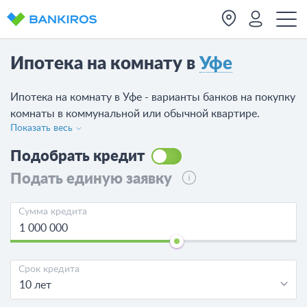
Ипотека на комнату в
Уфе
Ипотека на комнату в Уфе - варианты банков на покупку
комнаты в коммунальной или обычной квартире.
Показать весь
Сравните 38 предложений от 18 банков. Сравните все
предложения, рассчитайте переплату калькулятором и
Подобрать кредит
оформите ипотечный кредит на комнату в Уфе.
Подать единую заявку
Сумма кредита
Срок кредита
10 лет