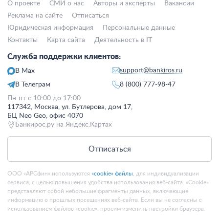
О проекте
СМИ о нас
Авторы и эксперты
Вакансии
Реклама на сайте
Отписаться
Юридическая информация
Персональные данные
Контакты
Карта сайта
Деятельность в IT
Служба поддержки клиентов:
support@bankiros.ru
В Max
В Телеграм
8 (800) 777-98-47
Пн-пт с 10:00 до 17:00
117342, Москва, ул. Бутлерова, дом 17,
БЦ Neo Geo, офис 4070
Банкирос.ру на Яндекс.Картах
Отписаться
ООО «АРСфин» используются
«cookie» файлы
, для индивидуализации
сервиса, с целью повышения удобства использования веб-сайта. «Cookie»
представляют собой небольшие фрагменты данных, включающие
информацию о прошлых посещениях веб-сайта. Если вы не согласны с
использованием файлов «cookie», просим изменить настройки браузера.