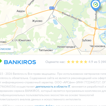
Списком
Оцените нас:
4.9 из 5 (4
15 - 2026 Bankiros.ru Все права защищены. При использовании материалов гип
ankiros.ru обязательна. Содержание сайта не является рекомендацией или офер
т информационно-справочный характер. ООО «АРСфин» (ИНН 7722445717, О
746346556) осуществляет
деятельность в области IT
, занимается разработкой 
ержанием сервиса BANKIROS, который является программным комплексом дл
тифункциональных пользовательских экосистем на основе технологий
ллектуального анализа данных и искусственного интеллекта.