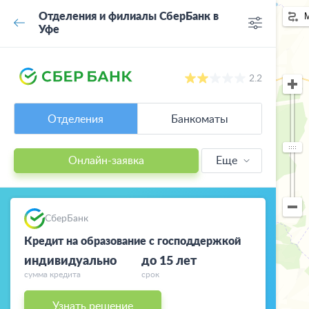
Отделения и филиалы СберБанк в
Уфе
2.2
Отделения
Банкоматы
Онлайн-заявка
Еще
Кредиты
Кредитные
СберБанк
карты
Кредит на образование с господдержкой
индивидуально
до 15 лет
Ипотека
сумма кредита
срок
Автокредиты
Узнать решение