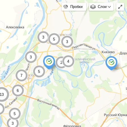
Пробки
Слои
3
5
3
3
4
2
5
7
6
13
5
3