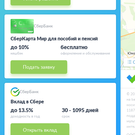
Вклады
Дебетовые
СберБанк
карты
СберКарта Мир для пособий и пенсий
Курсы валют
до 10%
бесплатно
кешбэк
оформление и обслуживание
Банкоматы
Подать заявку
СберБанк
© 20
на b
Вклад в Сбере
носи
до 13.5%
30 - 1095 дней
1187
подд
доходность в год
срок
муль
инте
Открыть вклад