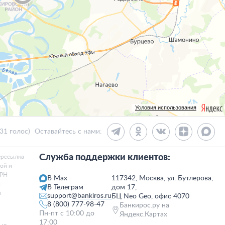
Условия использования
431 голос)
Оставайтесь с нами:
Служба поддержки клиентов:
ерссылка
той и
ГРН
В Max
117342, Москва, ул. Бутлерова,
и
В Телеграм
дом 17,
я
support@bankiros.ru
БЦ Neo Geo, офис 4070
8 (800) 777-98-47
Банкирос.ру на
Пн-пт с 10:00 до
Яндекс.Картах
17:00