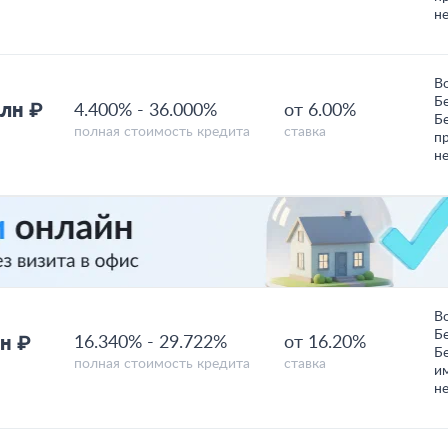
н
В
Б
млн ₽
4.400%
-
36.000%
от 6.00%
Б
полная стоимость кредита
ставка
п
н
В
Б
н ₽
16.340%
-
29.722%
от 16.20%
Б
полная стоимость кредита
ставка
и
н