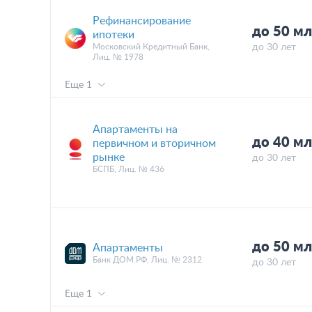
Рефинансирование
до 50 мл
ипотеки
Московский Кредитный Банк,
до 30 лет
Лиц. № 1978
Еще 1
Апартаменты на
до 40 мл
первичном и вторичном
рынке
до 30 лет
БСПБ, Лиц. № 436
до 50 мл
Апартаменты
Банк ДОМ.РФ, Лиц. № 2312
до 30 лет
Еще 1