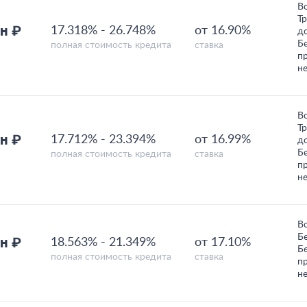
В
Т
н ₽
17.318%
-
26.748%
от 16.90%
д
Б
полная стоимость кредита
ставка
п
н
В
Т
н ₽
17.712%
-
23.394%
от 16.99%
д
Б
полная стоимость кредита
ставка
п
н
В
Б
н ₽
18.563%
-
21.349%
от 17.10%
Б
полная стоимость кредита
ставка
п
н