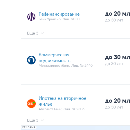
до 20 мл
Рефинансирование
Банк Уралсиб, Лиц. № 30
до 30 лет
Еще 3
Коммерческая
до 30 мл
недвижимость
до 30 лет
Металлинвестбанк, Лиц. № 2440
Ипотека на вторичное
до 20 мл
жилье
до 30 лет
Абсолют Банк, Лиц. № 2306
Еще 3
РЕКЛАМА