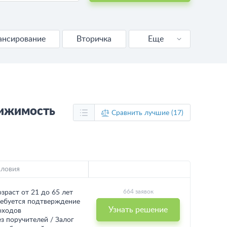
ансирование
Вторичка
Еще
Новостройка
Калькулятор
вижимость
Сравнить лучшие (17)
словия
664 заявок
озраст от 21 до 65 лет
ребуется подтверждение
Узнать решение
оходов
ез поручителей / Залог