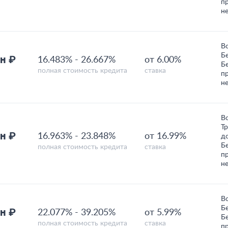
п
н
В
Б
н ₽
16.483%
-
26.667%
от 6.00%
Б
полная стоимость кредита
ставка
п
н
В
Т
н ₽
16.963%
-
23.848%
от 16.99%
д
Б
полная стоимость кредита
ставка
п
н
В
Б
н ₽
22.077%
-
39.205%
от 5.99%
Б
полная стоимость кредита
ставка
п