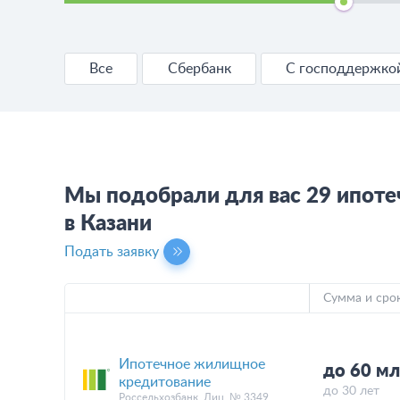
Все
Сбербанк
С господдержко
Мы подобрали для вас 29 ипот
в Казани
Подать заявку
Сумма и сро
Ипотечное жилищное
до 60 мл
кредитование
до 30 лет
Россельхозбанк, Лиц. № 3349