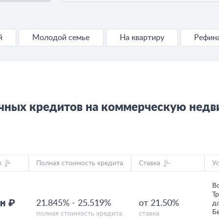
й
Молодой семье
На квартиру
Рефин
ечных кредитов на коммерческую нед
к
Полная стоимость кредита
Ставка
У
В
Т
н ₽
21.845%
-
25.519%
от 21.50%
д
Б
полная стоимость кредита
ставка