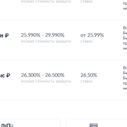
полная стоимость кредита
ставка
п
н
В
Б
н ₽
25.990%
-
29.990%
от 25.99%
Б
полная стоимость кредита
ставка
п
н
В
Б
ыс ₽
26.300%
-
26.500%
26.50%
Б
полная стоимость кредита
ставка
п
н