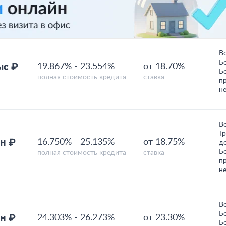
В
Б
ыс ₽
19.867%
-
23.554%
от 18.70%
Б
полная стоимость кредита
ставка
п
н
В
Т
н ₽
16.750%
-
25.135%
от 18.75%
д
Б
полная стоимость кредита
ставка
п
н
В
Б
н ₽
24.303%
-
26.273%
от 23.30%
Б