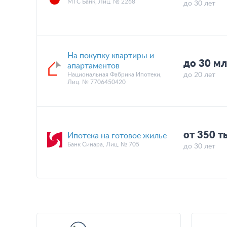
МТС Банк, Лиц. № 2268
до 30 лет
На покупку квартиры и
до 30 мл
апартаментов
Национальная Фабрика Ипотеки,
до 20 лет
Лиц. № 7706450420
от 350 т
Ипотека на готовое жилье
Банк Синара, Лиц. № 705
до 30 лет