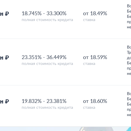
В
Б
н ₽
18.745%
-
33.300%
от 18.49%
Б
полная стоимость кредита
ставка
п
н
В
Т
н ₽
23.351%
-
36.449%
от 18.59%
д
Б
полная стоимость кредита
ставка
п
н
В
Б
н ₽
19.832%
-
23.381%
от 18.60%
Б
полная стоимость кредита
ставка
п
н