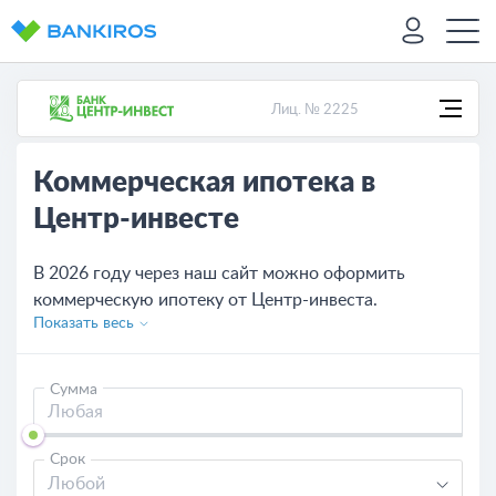
Лиц. № 2225
Коммерческая ипотека в
Центр-инвесте
В 2026 году через наш сайт можно оформить
коммерческую ипотеку от Центр-инвеста.
Показать весь
Представлено 1 вариантов на выгодных условиях с
онлайн одобрением. В рамках программы
ипотечного кредитования можно взять до
Сумма
20000000 рублей на покупку недвижимости.
Минимальная процентная ставка – 18.75% в год.
Срок
Любой