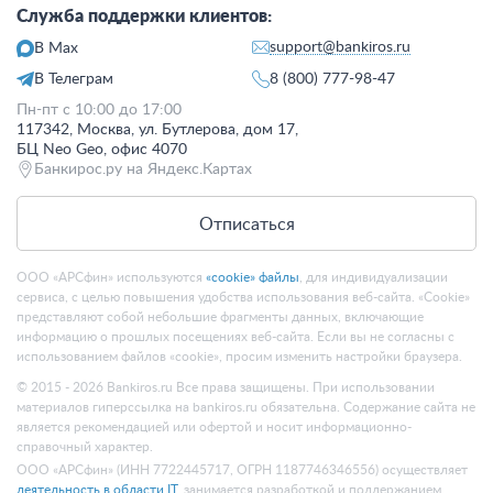
Служба поддержки клиентов:
support@bankiros.ru
В Max
В Телеграм
8 (800) 777-98-47
Пн-пт с 10:00 до 17:00
117342, Москва, ул. Бутлерова, дом 17,
БЦ Neo Geo, офис 4070
Банкирос.ру на Яндекс.Картах
Отписаться
ООО «АРСфин» используются
«cookie» файлы
, для индивидуализации
сервиса, с целью повышения удобства использования веб-сайта. «Cookie»
представляют собой небольшие фрагменты данных, включающие
информацию о прошлых посещениях веб-сайта. Если вы не согласны с
использованием файлов «cookie», просим изменить настройки браузера.
© 2015 - 2026 Bankiros.ru Все права защищены. При использовании
материалов гиперссылка на bankiros.ru обязательна. Содержание сайта не
является рекомендацией или офертой и носит информационно-
справочный характер.
ООО «АРСфин» (ИНН 7722445717, ОГРН 1187746346556) осуществляет
деятельность в области IT
, занимается разработкой и поддержанием