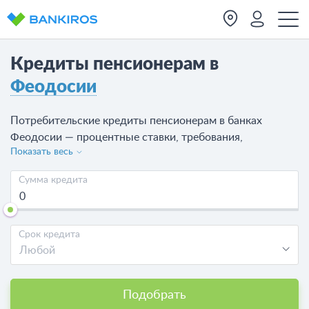
Кредиты пенсионерам в
Феодосии
Потребительские кредиты пенсионерам в банках
Феодосии — процентные ставки, требования,
Показать весь
представлены на странице. Изучите предложения
банков по пенсионным кредитам, сравните их с
Сумма кредита
предложениями МФО, которые выдают
займы пенсионерам в Феодосии
и
подайте онлайн-заявку на кредит в Феодосии
. На
Срок кредита
сегодня доступно 84 предложения от 23 банков.
Любой
Подобрать