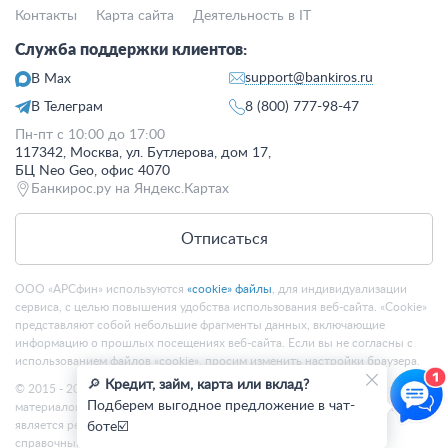
Контакты
Карта сайта
Деятельность в IT
Служба поддержки клиентов:
support@bankiros.ru
В Max
В Телеграм
8 (800) 777-98-47
Пн-пт с 10:00 до 17:00
117342, Москва, ул. Бутлерова, дом 17,
БЦ Neo Geo, офис 4070
Банкирос.ру на Яндекс.Картах
Отписаться
ООО «АРСфин» используются
«cookie» файлы
, для индивидуализации
сервиса, с целью повышения удобства использования веб-сайта. «Cookie»
представляют собой небольшие фрагменты данных, включающие
информацию о прошлых посещениях веб-сайта. Если вы не согласны с
использованием файлов «cookie», просим изменить настройки браузера.
🔎
Кредит, займ, карта или вклад?
© 2015 - 2026 Bankiros.ru Все права защищены. При использовании
Подберем выгодное предложение в чат-
материалов гиперссылка на bankiros.ru обязательна. Содержание сайта не
является рекомендацией или офертой и носит информационно-
боте☑️
справочный характер.