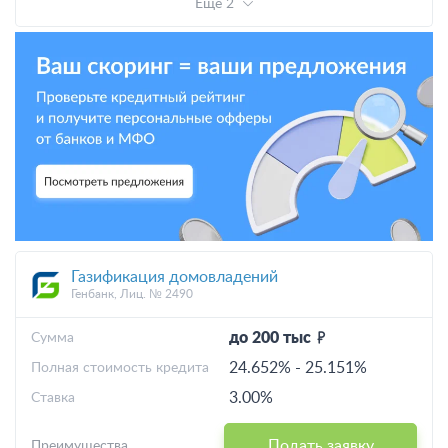
Еще 2
Газификация домовладений
Генбанк, Лиц. № 2490
до 200 тыс
Cумма
24.652%
-
25.151%
Полная стоимость кредита
3.00%
Ставка
Подать заявку
Преимущества