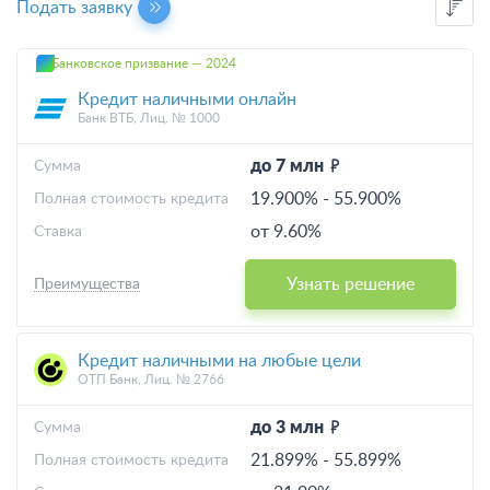
Подать заявку
Без отказа
Банковское призвание — 2024
Выгодные
Кредит наличными онлайн
Банк ВТБ, Лиц. № 1000
С плохой КИ
до 7 млн
Cумма
Калькулятор
19.900%
-
55.900%
Полная стоимость кредита
от 9.60%
Ставка
Узнать решение
Преимущества
Кредит наличными на любые цели
ОТП Банк, Лиц. № 2766
до 3 млн
Cумма
21.899%
-
55.899%
Полная стоимость кредита