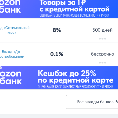
ад «Оптимальный
8%
500 дней
плюс»
Вклад «До
0.1%
бессрочно
остребования»
А
Все вклады банков Р