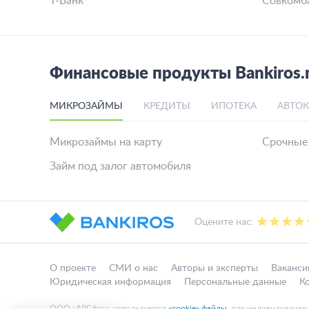
Т-Банк
Совкомб
Финансовые продукты Bankiros.
МИКРОЗАЙМЫ
КРЕДИТЫ
ИПОТЕКА
АВТО
Микрозаймы на карту
Срочные
Займ под залог автомобиля
Оцените нас:
О проекте
СМИ о нас
Авторы и эксперты
Ваканси
Юридическая информация
Персональные данные
К
ООО «АРСфин» используются
«cookie» файлы
, для индивидуализа