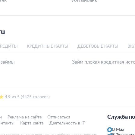
анк
Алтынбанк
ru
КРЕДИТЫ
КРЕДИТНЫЕ КАРТЫ
ДЕБЕТОВЫЕ КАРТЫ
ВК
 займы
Займ плохая кредитная ист
4.9 из 5 (4425 голосов)
Служба по
и
Реклама на сайте
Отписаться
онтакты
Карта сайта
Деятельность в IT
В Max
ции сервиса, с целью повышения удобства использования