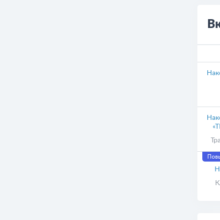
В
Нак
Нак
«Т
Тр
Пов
Н