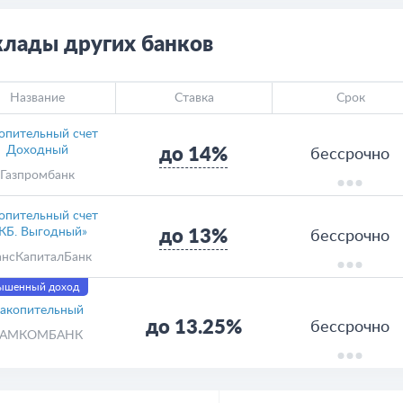
клады других банков
Название
Ставка
Срок
опительный счет
Доходный
до 14%
бессрочно
Газпромбанк
опительный счет
КБ. Выгодный»
до 13%
бессрочно
ансКапиталБанк
ышенный доход
акопительный
до 13.25%
бессрочно
КАМКОМБАНК