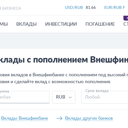
USD/RUB
81.66
EUR/RUB F
Я БИЗНЕСА
ЙМЫ
ВКЛАДЫ
ИНВЕСТИЦИИ
ПОГАШЕНИЕ
С
клады с пополнением Внешфи
овия вкладов в Внешфинбанке с пополнением под высокий п
овия и сделайте вклад с возможностью пополнения.
Срок вклада
умма
RUB
Любой
Вклады Внешфинбанк
Вклады других банков