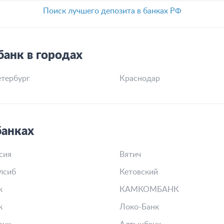
Поиск лучшего депозита в банках РФ
анк в городах
тербург
Краснодар
банках
сия
Вятич
лсиб
Кетовский
к
КАМКОМБАНК
к
Локо-Банк