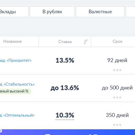
Вклады
В рублях
Валютные
Название
Срок
Ставка
13.5%
92 дней
ад «Приоритет»
д «Стабильность»
до 13.6%
до 500 дней
амый высокий %
10.3%
350 дней
д «Оптимальный»
А