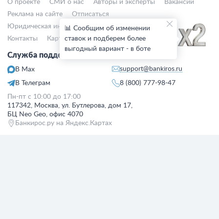
О проекте
СМИ о нас
Авторы и эксперты
Вакансии
Реклама на сайте
Отписаться
Юридическая информация
Персональные данные
📊 Сообщим об изменении
Контакты
Карта сайта
ставок и подберем более
Деятельность в IT
выгодный вариант - в боте
Служба поддержки клиентов:
support@bankiros.ru
В Max
В Телеграм
8 (800) 777-98-47
Пн-пт с 10:00 до 17:00
117342, Москва, ул. Бутлерова, дом 17,
БЦ Neo Geo, офис 4070
Банкирос.ру на Яндекс.Картах
Отписаться
ООО «АРСфин» используются
«cookie» файлы
, для индивидуализации
сервиса, с целью повышения удобства использования веб-сайта. «Cookie»
представляют собой небольшие фрагменты данных, включающие
информацию о прошлых посещениях веб-сайта. Если вы не согласны с
использованием файлов «cookie», просим изменить настройки браузера.