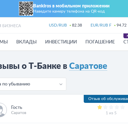
Bankiros в мобильном приложении
Наведите камеру телефона на QR‑код
USD/RUB
82.38
EUR/RUB F
94.72
Я БИЗНЕСА
ЙМЫ
ВКЛАДЫ
ИНВЕСТИЦИИ
ПОГАШЕНИЕ
С
зывы о Т-Банке в
Саратове
а по убыванию
Отзыв об обслужива
Гость
Саратов
1 из 5