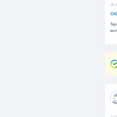
08.
Об
Тер
выг