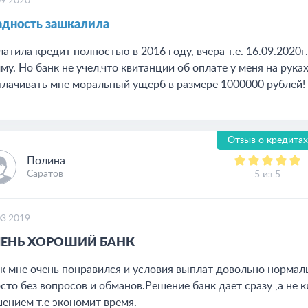
09.2020
дность зашкалила
атила кредит полностью в 2016 году, вчера т.е. 16.09.2020
му. Но банк не учел,что квитанции об оплате у меня на руках
лачивать мне моральный ущерб в размере 1000000 рублей!
Отзыв о кредитах
Полина
Саратов
5 из 5
03.2019
ЕНЬ ХОРОШИЙ БАНК
к мне очень понравился и условия выплат довольно нормал
сто без вопросов и обманов.Решение банк дает сразу ,а не 
ением т.е экономит время.