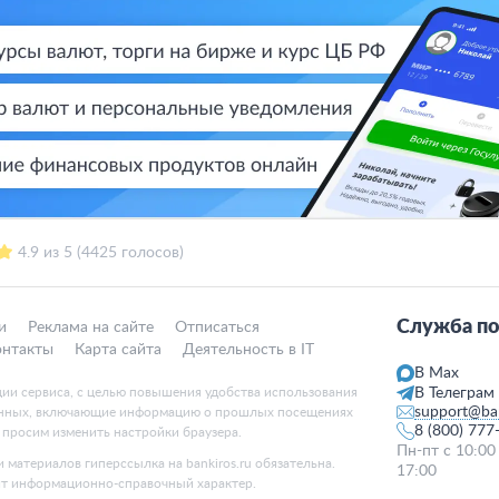
4.9 из 5 (4425 голосов)
Служба по
и
Реклама на сайте
Отписаться
онтакты
Карта сайта
Деятельность в IT
В Max
ции сервиса, с целью повышения удобства использования
В Телеграм
support@ban
данных, включающие информацию о прошлых посещениях
8 (800) 777
, просим изменить настройки браузера.
Пн-пт с 10:00
 материалов гиперссылка на bankiros.ru обязательна.
17:00
ит информационно-справочный характер.