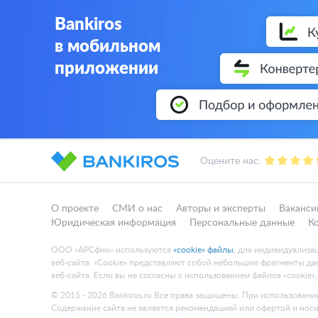
Bankiros
в мобильном
приложении
Оцените нас:
О проекте
СМИ о нас
Авторы и эксперты
Ваканси
Юридическая информация
Персональные данные
К
ООО «АРСфин» используются
«cookie» файлы
, для индивидуализа
веб-сайта. «Cookie» представляют собой небольшие фрагменты 
веб-сайта. Если вы не согласны с использованием файлов «cookie»
© 2015 - 2026 Bankiros.ru Все права защищены. При использовании
Содержание сайта не является рекомендацией или офертой и нос