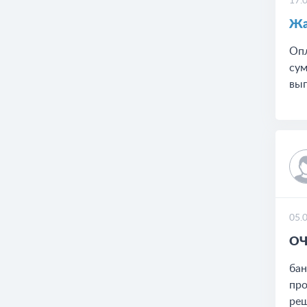
17.
Жа
Опл
сум
вып
05.
ОЧ
бан
про
реш