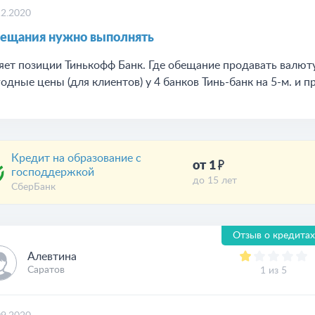
12.2020
ещания нужно выполнять
яет позиции Тинькофф Банк. Где обещание продавать валют
одные цены (для клиентов) у 4 банков Тинь-банк на 5-м. и пр
Кредит на образование с
от 1
господдержкой
до 15 лет
СберБанк
Отзыв о кредитах
Алевтина
Саратов
1 из 5