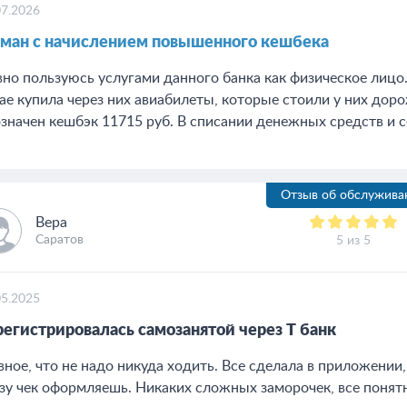
07.2026
ман с начислением повышенного кешбека
но пользуюсь услугами данного банка как физическое лицо.
ае купила через них авиабилеты, которые стоили у них доро
значен кешбэк 11715 руб. В списании денежных средств и сей
Отзыв об обслужива
Вера
Саратов
5 из 5
05.2025
арегистрировалась самозанятой через Т банк
вное, что не надо никуда ходить. Все сделала в приложении
зу чек оформляешь. Никаких сложных заморочек, все понятн