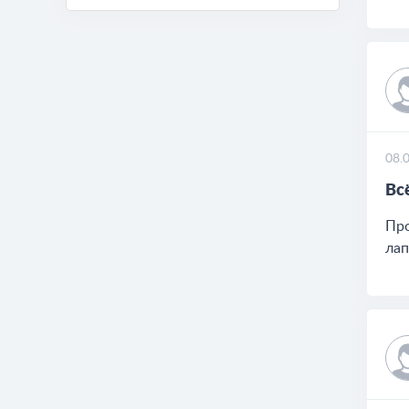
08.
Вс
Про
лап