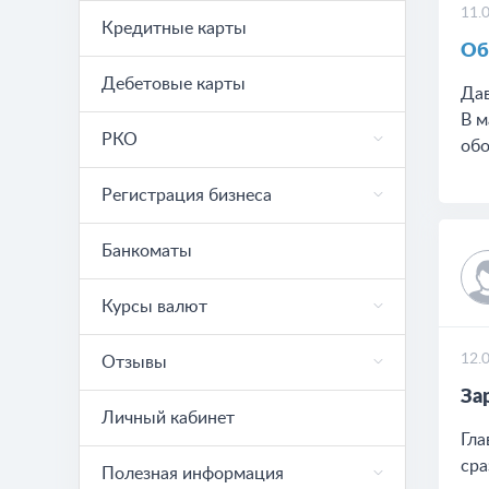
11.
Кредитные карты
Об
Дебетовые карты
Дав
В м
РКО
обо
Регистрация бизнеса
Банкоматы
Курсы валют
12.
Отзывы
​З
Личный кабинет
Гла
сра
Полезная информация