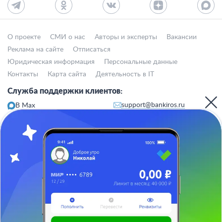
О проекте
СМИ о нас
Авторы и эксперты
Вакансии
Реклама на сайте
Отписаться
Юридическая информация
Персональные данные
Контакты
Карта сайта
Деятельность в IT
Служба поддержки клиентов:
support@bankiros.ru
В Max
В Телеграм
8 (800) 777-98-47
Пн-пт с 10:00 до 17:00
117342, Москва, ул. Бутлерова, дом 17,
БЦ Neo Geo, офис 4070
Банкирос.ру на Яндекс.Картах
Отписаться
ООО «АРСфин» используются
«cookie» файлы
, для индивидуализации