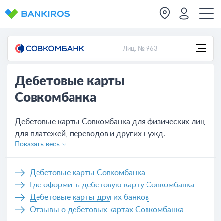
Лиц. № 963
Дебетовые карты
Совкомбанка
Дебетовые карты Совкомбанка для физических лиц
для платежей, переводов и других нужд.
Показать весь
Актуальные условия обслуживания всех карт,
которых на сегодня - 8. Удобное оформление
банковской карты Совкомбанка не выходя из дома,
Дебетовые карты Совкомбанка
нужно только оставить заявку на сайте или же
Где оформить дебетовую карту Совкомбанка
обратиться в отделение банка.
Дебетовые карты других банков
Отзывы о дебетовых картах Совкомбанка