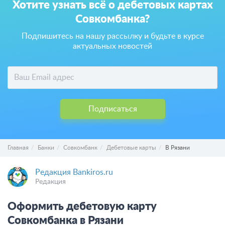
Хотите узнать всё о дебетовых картах
Совкомбанка?
Подпишитесь на нашу рассылку и будьте в курсе
актуальных новостей
Подписаться
Главная
Банки
Совкомбанк
Дебетовые карты
В Рязани
Редакция Bankiros.ru
Редакция
Оформить дебетовую карту
Совкомбанка в Рязани