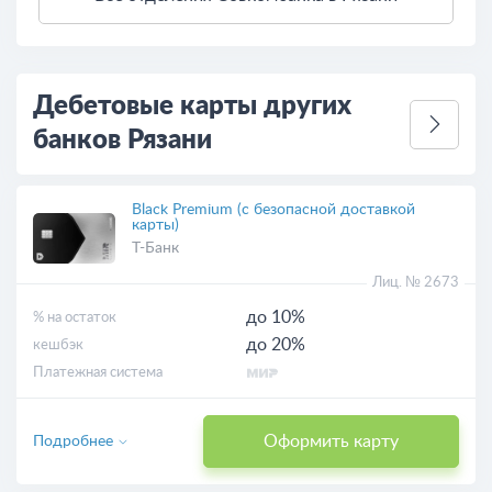
3 км
Открыть в Яндекс.Картах
Условия использования
Дебетовые карты других
банков Рязани
Black Premium (с безопасной доставкой
карты)
Т-Банк
Лиц. № 2673
до 10%
% на остаток
до 20%
кешбэк
Платежная система
Оформить карту
Подробнее