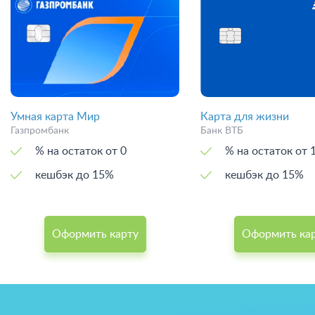
Умная карта Мир
Карта для жизни
Газпромбанк
Банк ВТБ
% на остаток от 0
% на остат
кешбэк до 15%
кешбэк до 15%
Оформить карту
Оформить ка