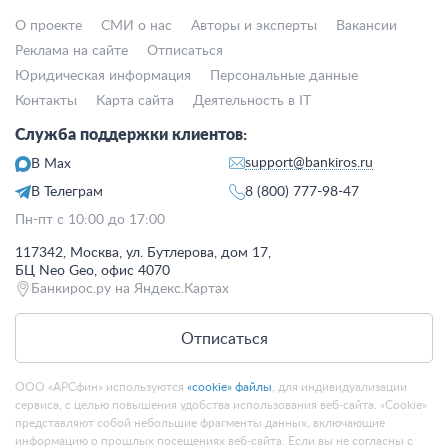
О проекте
СМИ о нас
Авторы и эксперты
Вакансии
Реклама на сайте
Отписаться
Юридическая информация
Персональные данные
Контакты
Карта сайта
Деятельность в IT
Служба поддержки клиентов:
support@bankiros.ru
В Max
В Телеграм
8 (800) 777-98-47
Пн-пт с 10:00 до 17:00
117342, Москва, ул. Бутлерова, дом 17,
БЦ Neo Geo, офис 4070
Банкирос.ру на Яндекс.Картах
Отписаться
ООО «АРСфин» используются
«cookie» файлы
, для индивидуализации
сервиса, с целью повышения удобства использования веб-сайта. «Cookie»
представляют собой небольшие фрагменты данных, включающие
информацию о прошлых посещениях веб-сайта. Если вы не согласны с