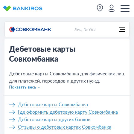
Лиц. № 963
Дебетовые карты
Совкомбанка
Дебетовые карты Совкомбанка для физических лиц
для платежей, переводов и других нужд.
Показать весь
Актуальные условия обслуживания всех карт,
которых на сегодня - 8. Удобное оформление
банковской карты Совкомбанка не выходя из дома,
Дебетовые карты Совкомбанка
нужно только оставить заявку на сайте или же
Где оформить дебетовую карту Совкомбанка
обратиться в отделение банка.
Дебетовые карты других банков
Отзывы о дебетовых картах Совкомбанка