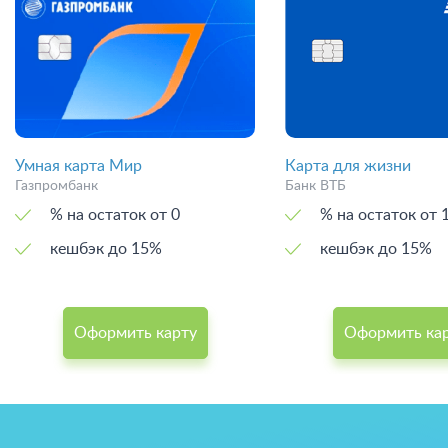
Умная карта Мир
Карта для жизни
Газпромбанк
Банк ВТБ
% на остаток от 0
% на остат
кешбэк до 15%
кешбэк до 15%
Оформить карту
Оформить ка