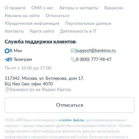
О проекте
СМИ о нас
Авторы и эксперты
Вакансии
Реклама на сайте
Отписаться
Юридическая информация
Персональные данные
Контакты
Карта сайта
Деятельность в IT
Служба поддержки клиентов:
support@bankiros.ru
В Max
В Телеграм
8 (800) 777-98-47
Пн-пт с 10:00 до 17:00
117342, Москва, ул. Бутлерова, дом 17,
БЦ Neo Geo, офис 4070
Банкирос.ру на Яндекс.Картах
Отписаться
ООО «АРСфин» используются
«cookie» файлы
, для индивидуализации
сервиса, с целью повышения удобства использования веб-сайта. «Cookie»
представляют собой небольшие фрагменты данных, включающие
информацию о прошлых посещениях веб-сайта. Если вы не согласны с