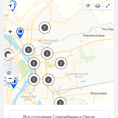
3
3
3
3
6
3
5
2
3
Все отделения Совкомбанка в Омске