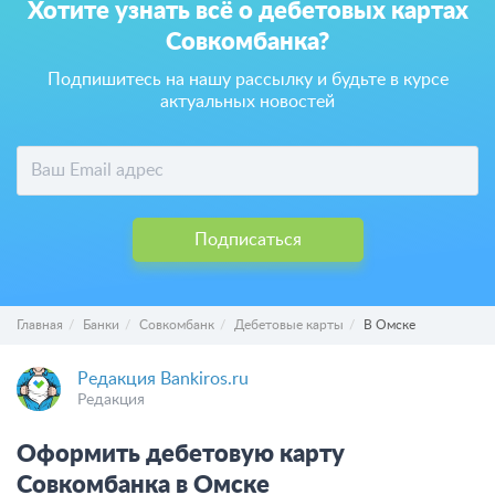
Хотите узнать всё о дебетовых картах
Совкомбанка?
Подпишитесь на нашу рассылку и будьте в курсе
актуальных новостей
Подписаться
Главная
Банки
Совкомбанк
Дебетовые карты
В Омске
Редакция Bankiros.ru
Редакция
Оформить дебетовую карту
Совкомбанка в Омске