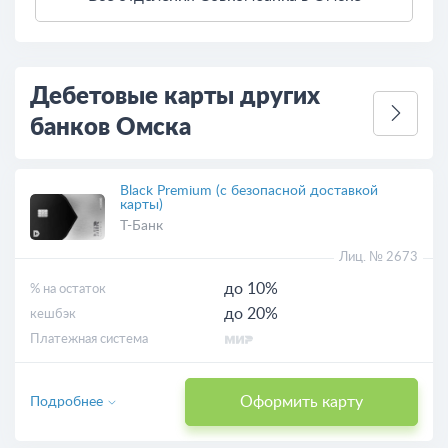
3 км
Открыть в Яндекс.Картах
Условия использования
Дебетовые карты других
банков Омска
Black Premium (с безопасной доставкой
карты)
Т-Банк
Лиц. № 2673
до 10%
% на остаток
до 20%
кешбэк
Платежная система
Оформить карту
Подробнее