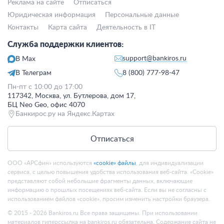
Реклама на сайте
Отписаться
Юридическая информация
Персональные данные
Контакты
Карта сайта
Деятельность в IT
Служба поддержки клиентов:
support@bankiros.ru
В Max
В Телеграм
8 (800) 777-98-47
Пн-пт с 10:00 до 17:00
117342, Москва, ул. Бутлерова, дом 17,
БЦ Neo Geo, офис 4070
Банкирос.ру на Яндекс.Картах
Отписаться
ООО «АРСфин» используются
«cookie» файлы
, для индивидуализации
сервиса, с целью повышения удобства использования веб-сайта. «Cookie»
представляют собой небольшие фрагменты данных, включающие
информацию о прошлых посещениях веб-сайта. Если вы не согласны с
использованием файлов «cookie», просим изменить настройки браузера.
© 2015 - 2026 Bankiros.ru Все права защищены. При использовании
материалов гиперссылка на bankiros.ru обязательна. Содержание сайта не