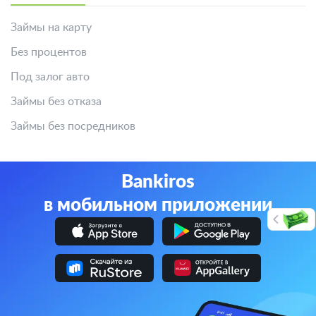
Займы на карту
Без процентов
Под залог авто
Займы без отказа
Займы без посредников
Bankiros
в мобильном приложении