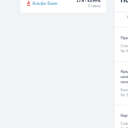
По
17.4 - 53.99%
Альфа-Банк
Ставка
Пра
Сов
№ 9
Кре
нал
онл
Бан
№ 1
Кар
Сов