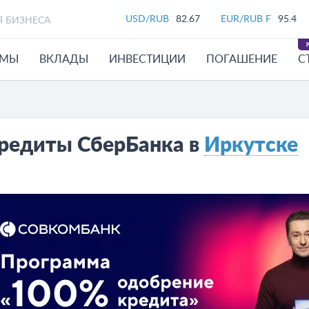
USD/RUB
82.67
EUR/RUB F
95.4
Я БИЗНЕСА
ЙМЫ
ВКЛАДЫ
ИНВЕСТИЦИИ
ПОГАШЕНИЕ
С
редиты СберБанка в
Иркутске