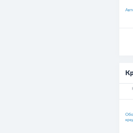
Авт
Кр
Обо
кре