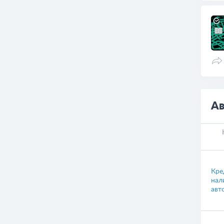
Ав
Кре
нал
авт