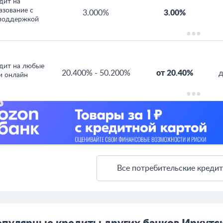
дит на
азование с
3.000%
3.00%
поддержкой
дит на любые
20.400%
-
50.200%
от 20.40%
д
и онлайн
А
Все потребительские креди