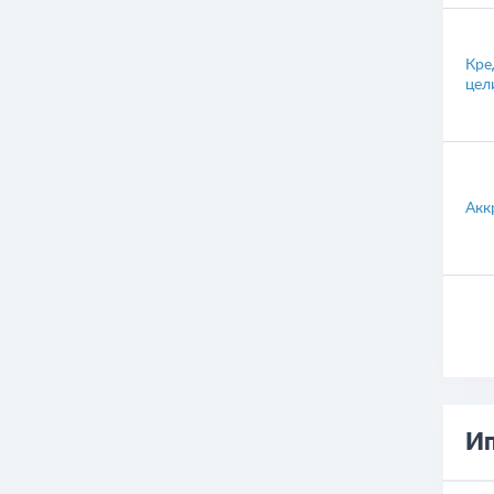
Кре
цел
Акк
Ип