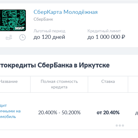
СберКарта Молодёжная
СберБанк
Льготный период
Кредитный лимит
до 120 дней
до 1 000 000 ₽
токредиты СберБанка в Иркутске
Название
Полная стоимость
Ставка
кредита
дит
ичными на
20.400%
-
50.200%
от 20.40%
д
омобиль