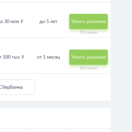
о 30 млн
до 5 лет
Узнать решение
352 заявки
т 100 тыс
от 1 месяц
Узнать решение
842 заявки
 СберБанка