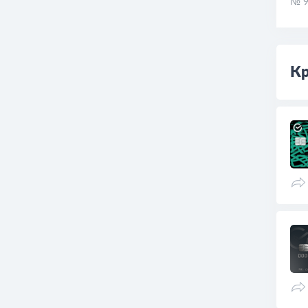
№ 9
Кр