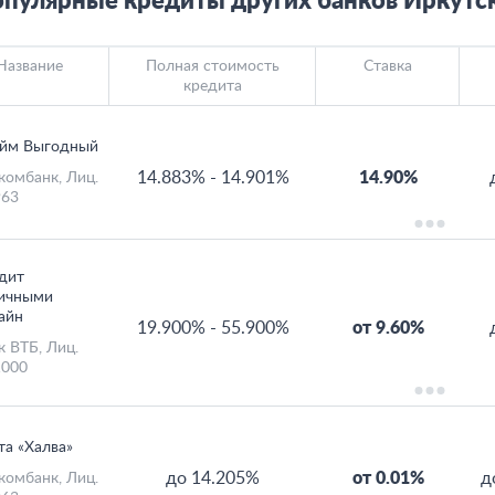
пулярные кредиты других банков Иркутс
Название
Полная стоимость
Ставка
кредита
йм Выгодный
14.883%
-
14.901%
14.90%
комбанк
, Лиц.
63
дит
ичными
айн
19.900%
-
55.900%
от 9.60%
к ВТБ
, Лиц.
000
та «Халва»
до 14.205%
от 0.01%
д
комбанк
, Лиц.