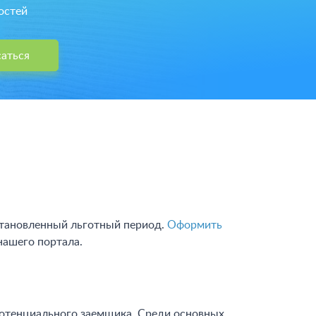
остей
аться
становленный льготный период.
Оформить
нашего портала.
отенциального заемщика. Среди основных