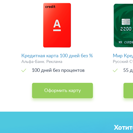
Кредитная карта 100 дней без %
Мир Кре
Альфа-Банк. Реклама
Русский С
100 дней без процентов
55 д
Оформить карту
Хотит