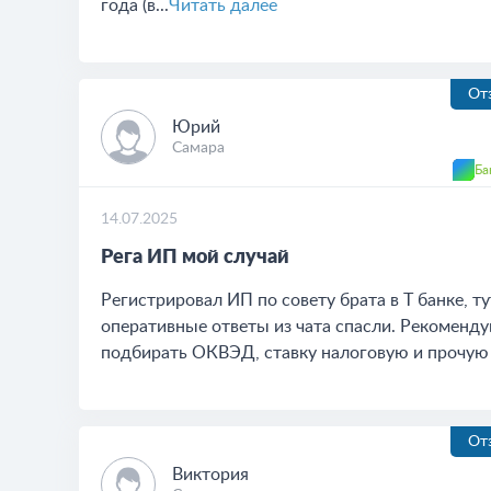
года (в...
Читать далее
От
Юрий
Самара
Ба
14.07.2025
​Рега ИП мой случай
Регистрировал ИП по совету брата в Т банке, т
оперативные ответы из чата спасли. Рекоменду
подбирать ОКВЭД, ставку налоговую и прочую ба
От
Виктория