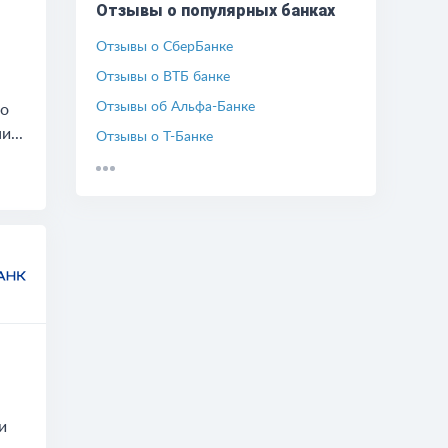
Отзывы о популярных банках
Отзывы об обмене валют
Отзывы об автокредитах
Отзывы о СберБанке
Отзывы РКО
Отзывы о ВТБ банке
Отзывы о вкладах
Отзывы об Альфа-Банке
но
...
Отзывы о Т-Банке
Отзывы о Россельхозбанке
Отзывы о Совкомбанке
Отзывы о Новиком
Отзывы о Банке Россия
Отзывы об ОТП Банке
Отзывы о БКС Банке
и