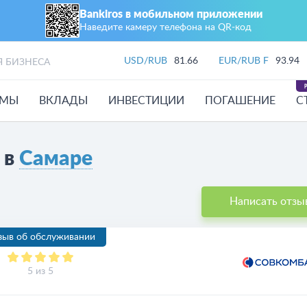
Bankiros в мобильном приложении
Наведите камеру телефона на QR‑код
USD/RUB
81.66
EUR/RUB F
93.94
Я БИЗНЕСА
ЙМЫ
ВКЛАДЫ
ИНВЕСТИЦИИ
ПОГАШЕНИЕ
С
 в
Самаре
Написать отзы
зыв об обслуживании
5 из 5