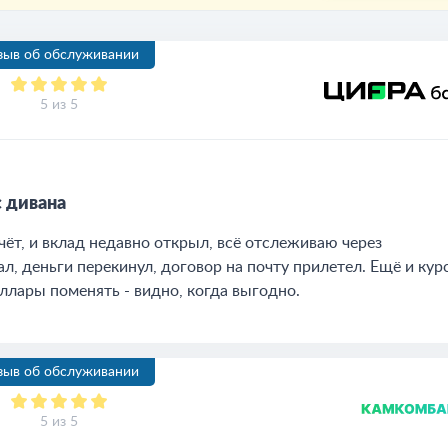
зыв об обслуживании
5 из 5
с дивана
чёт, и вклад недавно открыл, всё отслеживаю через
л, деньги перекинул, договор на почту прилетел. Ещё и кур
ллары поменять - видно, когда выгодно.
зыв об обслуживании
5 из 5