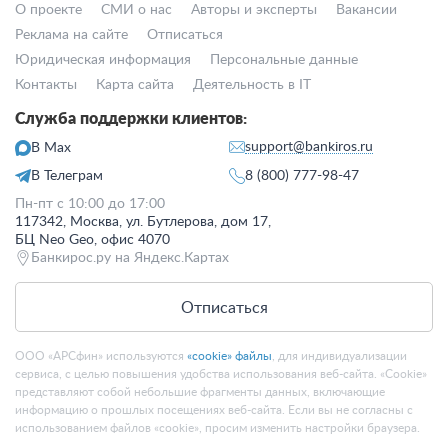
О проекте
СМИ о нас
Авторы и эксперты
Вакансии
Реклама на сайте
Отписаться
Юридическая информация
Персональные данные
Контакты
Карта сайта
Деятельность в IT
Служба поддержки клиентов:
support@bankiros.ru
В Max
В Телеграм
8 (800) 777-98-47
Пн-пт с 10:00 до 17:00
117342, Москва, ул. Бутлерова, дом 17,
БЦ Neo Geo, офис 4070
Банкирос.ру на Яндекс.Картах
Отписаться
ООО «АРСфин» используются
«cookie» файлы
, для индивидуализации
сервиса, с целью повышения удобства использования веб-сайта. «Cookie»
представляют собой небольшие фрагменты данных, включающие
информацию о прошлых посещениях веб-сайта. Если вы не согласны с
использованием файлов «cookie», просим изменить настройки браузера.