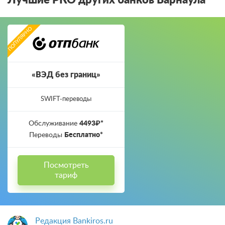
Лучшие РКО других банков Барнаула
«ВЭД без границ»
SWIFT-переводы
Обслуживание
4493₽*
Переводы
Бесплатно*
Посмотреть
тариф
Редакция Bankiros.ru