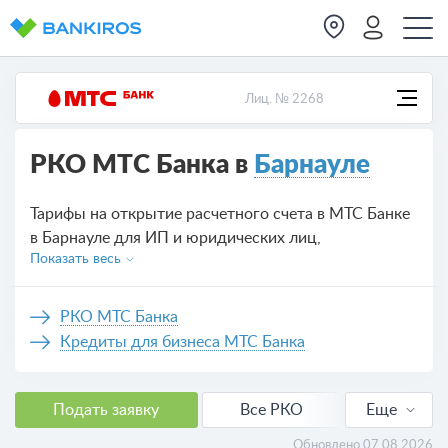
Лиц. № 2268
РКО МТС Банка в
Барнауле
Тарифы на открытие расчетного счета в МТС Банке
в Барнауле для ИП и юридических лиц,
Показать весь
предложений на сегодня — 3.
РКО МТС Банка
Кредиты для бизнеса МТС Банка
Подать заявку
Все РКО
Еще
РКО для ИП
Обновлено 07.08.2026