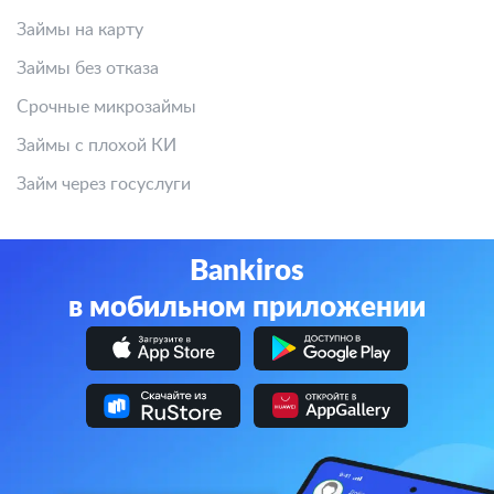
Займы на карту
Займы без отказа
Срочные микрозаймы
Займы с плохой КИ
Займ через госуслуги
Bankiros
в мобильном приложении