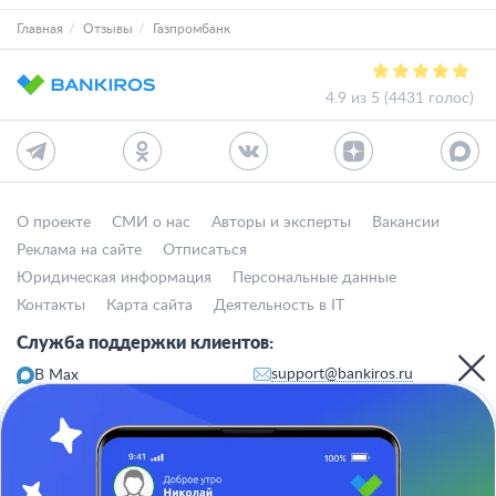
Главная
Отзывы
Газпромбанк
4.9 из 5 (4431 голос)
О проекте
СМИ о нас
Авторы и эксперты
Вакансии
Реклама на сайте
Отписаться
Юридическая информация
Персональные данные
Контакты
Карта сайта
Деятельность в IT
Служба поддержки клиентов:
support@bankiros.ru
В Max
В Телеграм
8 (800) 777-98-47
Пн-пт с 10:00 до 17:00
117342, Москва, ул. Бутлерова, дом 17,
БЦ Neo Geo, офис 4070