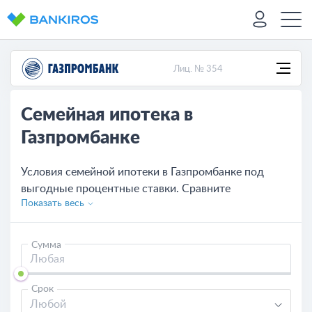
Лиц. № 354
Семейная ипотека в
Газпромбанке
Условия семейной ипотеки в Газпромбанке под
выгодные процентные ставки. Сравните
Показать весь
предложения банков, рассчитайте платежи с
помощью ипотечного калькулятора, оставляйте
онлайн-заявку.
Сумма
Срок
Любой