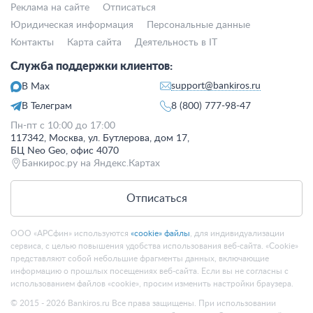
Реклама на сайте
Отписаться
Юридическая информация
Персональные данные
Контакты
Карта сайта
Деятельность в IT
Служба поддержки клиентов:
support@bankiros.ru
В Max
В Телеграм
8 (800) 777-98-47
Пн-пт с 10:00 до 17:00
117342, Москва, ул. Бутлерова, дом 17,
БЦ Neo Geo, офис 4070
Банкирос.ру на Яндекс.Картах
Отписаться
ООО «АРСфин» используются
«cookie» файлы
, для индивидуализации
сервиса, с целью повышения удобства использования веб-сайта. «Cookie»
представляют собой небольшие фрагменты данных, включающие
информацию о прошлых посещениях веб-сайта. Если вы не согласны с
использованием файлов «cookie», просим изменить настройки браузера.
© 2015 - 2026 Bankiros.ru Все права защищены. При использовании