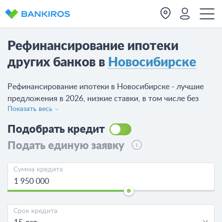
Рефинансирование ипотеки
других банков в
Новосибирске
Рефинансирование ипотеки в Новосибирске - лучшие
предложения в 2026, низкие ставки, в том числе без
Показать весь
подтверждения дохода! Сравните 28 предложений от
19 банков, посмотрите, в каких банках можно сделать
Подобрать кредит
рефинансирование ипотечного кредита в
Подать единую заявку
Новосибирске, оставьте заявку.
Сумма кредита
Срок кредита