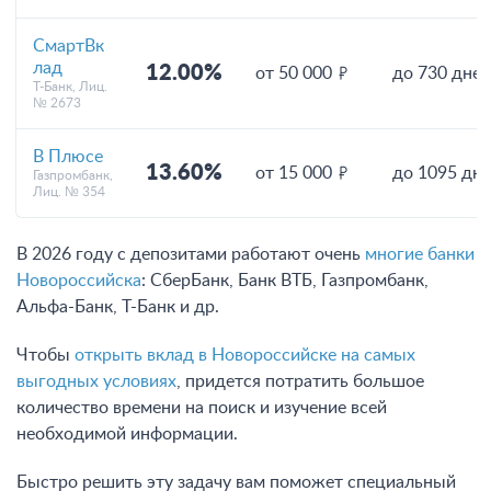
СмартВк
лад
12.00%
от 50 000
до 730 дней
Т-Банк, Лиц.
№ 2673
В Плюсе
13.60%
от 15 000
до 1095 дн
Газпромбанк,
Лиц. № 354
В 2026 году с депозитами работают очень
многие банки
Новороссийска
: СберБанк, Банк ВТБ, Газпромбанк,
Альфа-Банк, Т-Банк и др.
Чтобы
открыть вклад в Новороссийске на самых
выгодных условиях
, придется потратить большое
количество времени на поиск и изучение всей
необходимой информации.
Быстро решить эту задачу вам поможет специальный