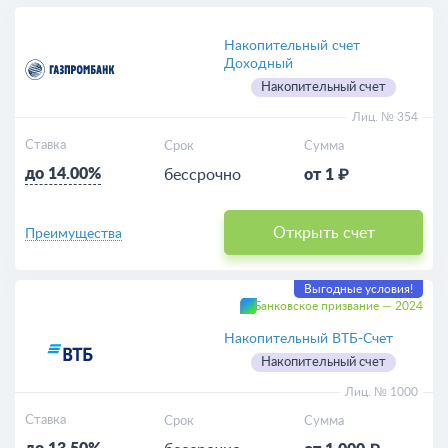
Выгодные
Накопительный счет
Доходный
Накопительный счет
Для пенсионеров
Лиц. № 354
Пополняемые
Ставка
Срок
Сумма
до 14.00%
бессрочно
от 1 ₽
Калькулятор
Открыть счет
Преимущества
Выгодные условия!
Банковское призвание — 2024
Накопительный ВТБ-Счет
Накопительный счет
Лиц. № 1000
Ставка
Срок
Сумма