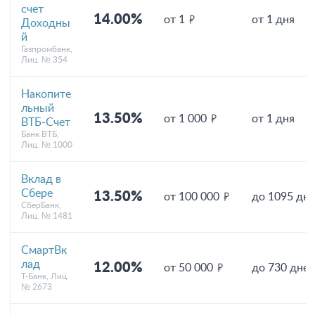
счет
14.00%
от 1
от 1 дня
Доходны
й
Газпромбанк,
Лиц. № 354
Накопите
льный
13.50%
от 1 000
от 1 дня
ВТБ-Счет
Банк ВТБ,
Лиц. № 1000
Вклад в
Сбере
13.50%
от 100 000
до 1095 дн
СберБанк,
Лиц. № 1481
СмартВк
лад
12.00%
от 50 000
до 730 дней
Т-Банк, Лиц.
№ 2673