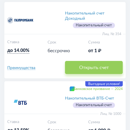
Выгодные
Накопительный счет
Доходный
Накопительный счет
Для пенсионеров
Лиц. № 354
Пополняемые
Ставка
Срок
Сумма
до 14.00%
бессрочно
от 1 ₽
Калькулятор
Открыть счет
Преимущества
Выгодные условия!
Банковское призвание — 2024
Накопительный ВТБ-Счет
Накопительный счет
Лиц. № 1000
Ставка
Срок
Сумма