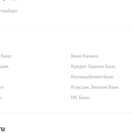
тербург
 Банк
Банк Казани
Банк
Кредит Европа Банк
Кузнецкбизнесбанк
ит
Классик Эконом Банк
к
ИК Банк
ru