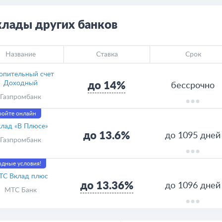
клады других банков
Название
Ставка
Срок
опительный счет
Доходный
до 14%
бессрочно
Газпромбанк
ройте онлайн
лад «В Плюсе»
до 13.6%
до 1095 дней
Газпромбанк
дные условия!
ТС Вклад плюс
до 13.36%
до 1096 дней
МТС Банк