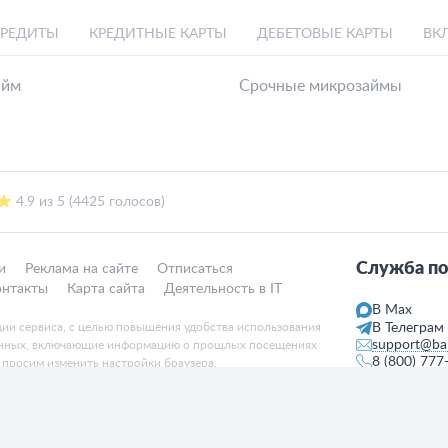
КРЕДИТЫ
КРЕДИТНЫЕ КАРТЫ
ДЕБЕТОВЫЕ КАРТЫ
ВК
айм
Срочные микрозаймы
4.9 из 5 (4425 голосов)
Служба по
и
Реклама на сайте
Отписаться
онтакты
Карта сайта
Деятельность в IT
В Max
ции сервиса, с целью повышения удобства использования
В Телеграм
support@ban
данных, включающие информацию о прошлых посещениях
8 (800) 777
, просим изменить настройки браузера.
Пн-пт с 10:00
 материалов гиперссылка на bankiros.ru обязательна.
17:00
ит информационно-справочный характер.
твляет
деятельность в области IT
, занимается разработкой