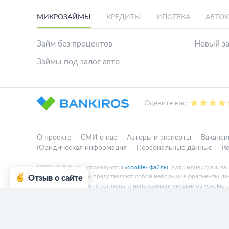
МИКРОЗАЙМЫ
КРЕДИТЫ
ИПОТЕКА
АВТО
Займ без процентов
Новый з
Займы под залог авто
Оцените нас:
О проекте
СМИ о нас
Авторы и эксперты
Ваканси
Юридическая информация
Персональные данные
К
ООО «АРСфин» используются
«cookie» файлы
, для индивидуализа
веб-сайта. «Cookie» представляют собой небольшие фрагменты 
Отзыв о сайте
веб-сайта. Если вы не согласны с использованием файлов «cookie»
© 2015 - 2026 Bankiros.ru Все права защищены. При использовании
Содержание сайта не является рекомендацией или офертой и нос
ООО «АРСфин» (ИНН 7722445717, ОГРН 1187746346556) осущес