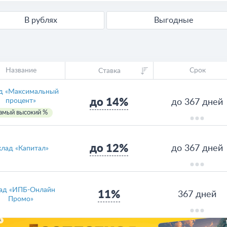
В рублях
Выгодные
Название
Срок
Ставка
д «Максимальный
до 14%
процент»
до 367 дней
амый высокий %
до 12%
до 367 дней
клад «Капитал»
ад «ИПБ-Онлайн
11%
367 дней
Промо»
А