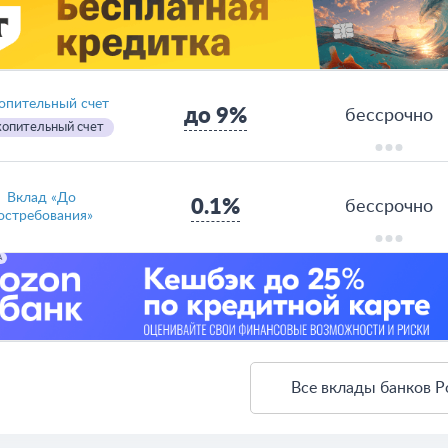
опительный счет
до 9%
бессрочно
опительный счет
Вклад «До
0.1%
бессрочно
остребования»
А
Все вклады банков Р