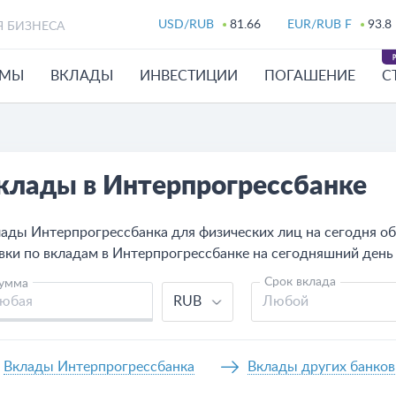
USD/RUB
81.66
EUR/RUB F
93.8
Я БИЗНЕСА
ЙМЫ
ВКЛАДЫ
ИНВЕСТИЦИИ
ПОГАШЕНИЕ
С
клады в Интерпрогрессбанке
ады Интерпрогрессбанка для физических лиц на сегодня о
вки по вкладам в Интерпрогрессбанке на сегодняшний день 
Срок вклада
умма
RUB
Любой
Вклады Интерпрогрессбанка
Вклады других банков