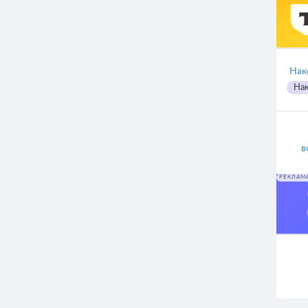
Нак
Нак
в
РЕКЛАМ