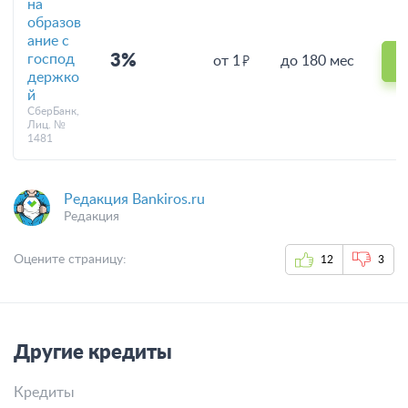
на
образов
ание с
господ
3%
от 1
до 180 мес
держко
й
СберБанк,
Лиц. №
1481
Редакция Bankiros.ru
Редакция
Оцените страницу:
12
3
Другие кредиты
Кредиты