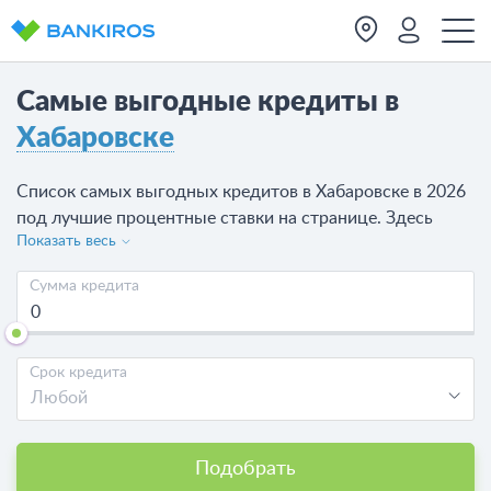
Самые выгодные кредиты в
Хабаровске
Список самых выгодных кредитов в Хабаровске в 2026
под лучшие процентные ставки на странице. Здесь
Показать весь
можно варианта от 21 банка, выбрать лучший банк
Хабаровска для оформления кредита и
Сумма кредита
оставить онлайн-заявку на кредит в Хабаровске
.
Срок кредита
Любой
Подобрать