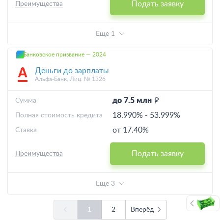
Подать заявку
Преимущества
Еще 1
Банковское призвание — 2024
Деньги до зарплаты
Альфа-Банк, Лиц. № 1326
до 7.5 млн
Cумма
18.990%
-
53.999%
Полная стоимость кредита
от 17.40%
Ставка
Подать заявку
Преимущества
Еще 3
1
2
Вперёд