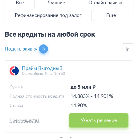
Все
Лучшие
Онлайн-заявка
Рефинансирование под залог
Еще
Наличными
Все кредиты на любой срок
Без справок
Подать заявку
Без отказа
Прайм Выгодный
Выгодные
Совкомбанк, Лиц. № 963
С плохой КИ
до 5 млн
Cумма
14.883%
-
14.901%
Полная стоимость кредита
Калькулятор
14.90%
Ставка
Узнать решение
Преимущества