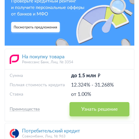
На покупку товара
Ренессанс Банк, Лиц. № 3354
до 1.5 млн
Cумма
12.324%
-
31.268%
Полная стоимость кредита
от 1.00%
Ставка
Узнать решение
Преимущества
Потребительский кредит
Совкомбанк, Лиц. № 963