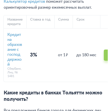
Калькулятор кредитов
поможет рассчитать
ориентировочный размер ежемесячных выплат.
Название
Ставка в год
Сумма
Срок
кредита
Кредит
на
образов
ание с
господ
3%
от 1
до 180 мес
держко
й
СберБанк,
Лиц. №
1481
Какие кредиты в банках Тольятти можно
получить?
Все предложения банков города для физических лиц