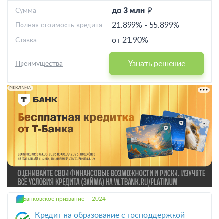
до 3 млн
Cумма
21.899%
-
55.899%
Полная стоимость кредита
от 21.90%
Ставка
Узнать решение
Преимущества
РЕКЛАМА
Банковское призвание — 2024
Кредит на образование с господдержкой