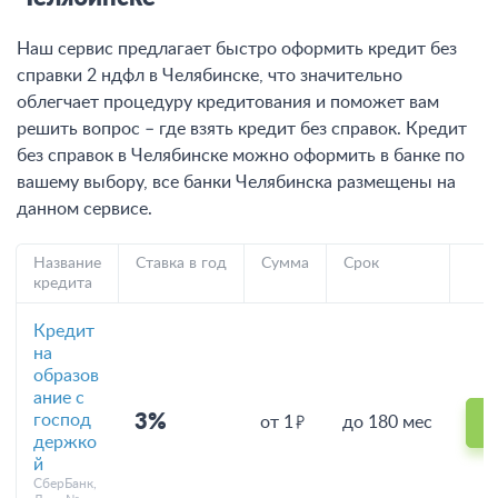
Наш сервис предлагает быстро оформить кредит без
справки 2 ндфл в Челябинске, что значительно
облегчает процедуру кредитования и поможет вам
решить вопрос – где взять кредит без справок. Кредит
без справок в Челябинске можно оформить в банке по
вашему выбору, все банки Челябинска размещены на
данном сервисе.
Название
Ставка в год
Сумма
Срок
кредита
Кредит
на
образов
ание с
господ
3%
от 1
до 180 мес
держко
й
СберБанк,