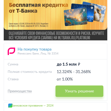
На покупку товара
Ренессанс Банк, Лиц. № 3354
до 1.5 млн
Cумма
12.324%
-
31.268%
Полная стоимость кредита
от 1.00%
Ставка
Узнать решение
Преимущества
Банковское призвание — 2024