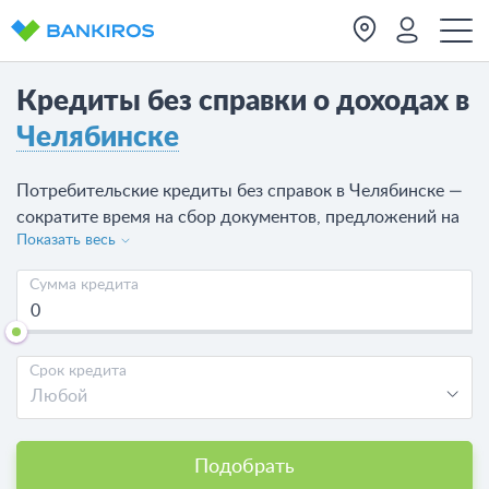
Кредиты без справки о доходах в
Челябинске
Потребительские кредиты без справок в Челябинске —
сократите время на сбор документов, предложений на
Показать весь
сегодня - 133 от 32 банков. Сравните все предложения,
банков Челябинска, где можно взять кредит без
Сумма кредита
справок, рассчитайте платежи калькулятором,
выберите подходящий вариант и
отправьте онлайн-заявку на кредит в Челябинске
.
Срок кредита
Любой
Подобрать