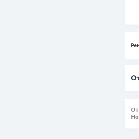
Рей
От
От
Но