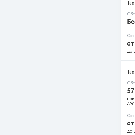
Тар
Обс
Бе
Сня
от
до 
Тар
Обс
57
при
690
Сня
от
до 