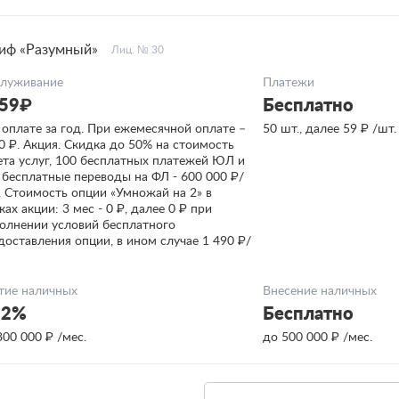
иф «Разумный»
Лиц. № 30
луживание
Платежи
59₽
Бесплатно
 оплате за год. При ежемесячной оплате –
50 шт., далее 59 ₽ /шт.
0 ₽. Акция. Скидка до 50% на стоимость
ета услуг, 100 бесплатных платежей ЮЛ и
 бесплатные переводы на ФЛ - 600 000 ₽/
. Стоимость опции «Умножай на 2» в
ках акции: 3 мес - 0 ₽, далее 0 ₽ при
олнении условий бесплатного
доставления опции, в ином случае 1 490 ₽/
тие наличных
Внесение наличных
 2%
Бесплатно
300 000 ₽ /мес.
до 500 000 ₽ /мес.