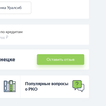
анка Уралсиб
 по кредитам
млрд
знецке
Оставить отзыв
Популярные вопросы
о РКО