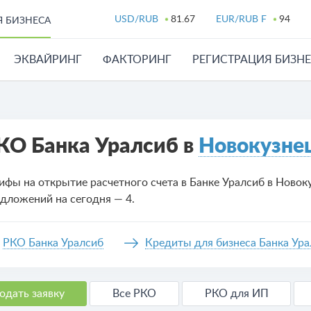
USD/RUB
81.67
EUR/RUB F
94
Я БИЗНЕСА
ЭКВАЙРИНГ
ФАКТОРИНГ
РЕГИСТРАЦИЯ БИЗН
КО Банка Уралсиб в
Новокузне
ифы на открытие расчетного счета в Банке Уралсиб в Новок
дложений на сегодня — 4.
РКО Банка Уралсиб
Кредиты для бизнеса Банка Ур
одать заявку
Все РКО
РКО для ИП