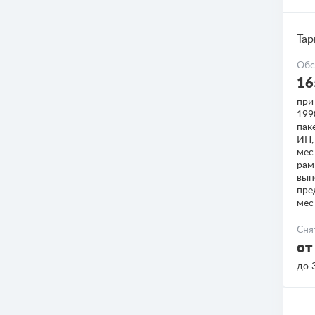
Тар
Обс
16
при
199
пак
ИП,
мес
рам
вып
пре
мес
Сня
от
до 