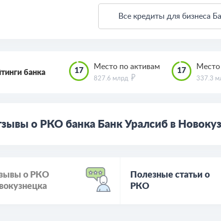
Все кредиты для бизнеса Б
Место по активам
Место
17
17
тинги банка
827.6 млрд
337.3 
зывы о РКО банка Банк Уралсиб в Новоку
зывы о РКО
Полезные статьи о
вокузнецка
РКО