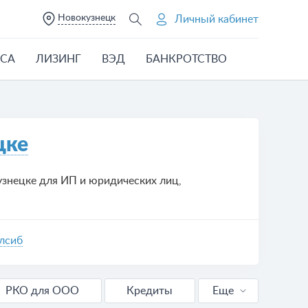
Новокузнецк
Личный кабинет
ЕСА
ЛИЗИНГ
ВЭД
БАНКРОТСТВО
цке
узнецке для ИП и юридических лиц,
алсиб
РКО для ООО
Кредиты
Еще
Кредиты для бизнеса