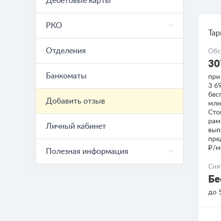
Дебетовые карты
РКО
Та
Отделения
Обс
30
Банкоматы
при
3 6
бес
Добавить отзыв
млн
Сто
рамк
Личный кабинет
вып
пре
₽/м
Полезная информация
Сня
Бе
до 