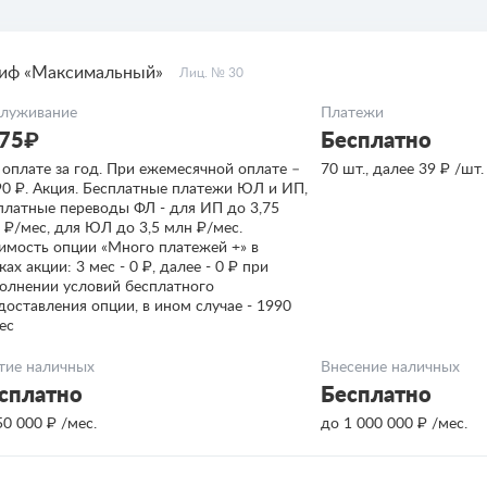
риф «Максимальный»
Лиц. № 30
луживание
Платежи
75₽
Бесплатно
 оплате за год. При ежемесячной оплате –
70 шт., далее 39 ₽ /шт.
90 ₽. Акция. Бесплатные платежи ЮЛ и ИП,
платные переводы ФЛ - для ИП до 3,75
 ₽/мес, для ЮЛ до 3,5 млн ₽/мес.
имость опции «Много платежей +» в
ах акции: 3 мес - 0 ₽, далее - 0 ₽ при
олнении условий бесплатного
доставления опции, в ином случае - 1990
ес
тие наличных
Внесение наличных
сплатно
Бесплатно
50 000 ₽ /мес.
до 1 000 000 ₽ /мес.