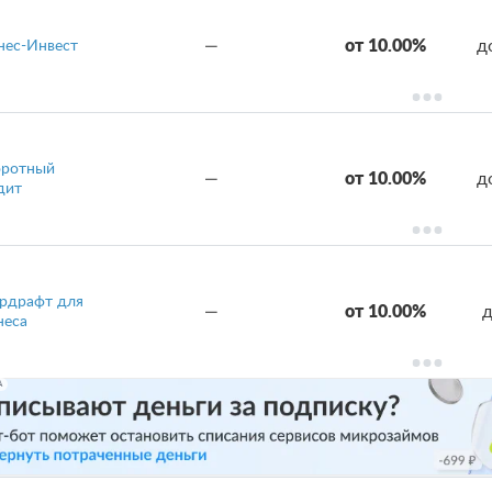
—
от 10.00%
д
нес-Инвест
ротный
—
от 10.00%
д
дит
рдрафт для
—
от 10.00%
д
неса
А