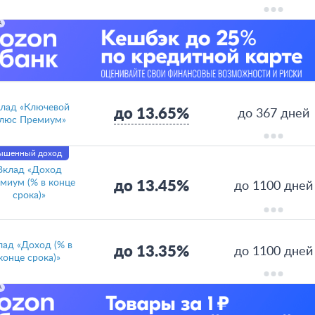
А
лад «Ключевой
до 13.65%
до 367 дней
люс Премиум»
ышенный доход
Вклад «Доход
миум (% в конце
до 13.45%
до 1100 дней
срока)»
лад «Доход (% в
до 13.35%
до 1100 дней
конце срока)»
А