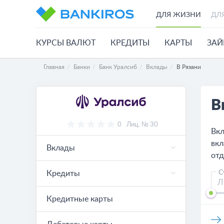
ДЛЯ ЖИЗНИ
ДЛ
КУРСЫ ВАЛЮТ
КРЕДИТЫ
КАРТЫ
ЗА
Главная
Банки
Банк Уралсиб
Вклады
В Рязани
В
0
Лиц. № 30
Вкл
вкл
Вклады
отд
С
Кредиты
Кредитные карты