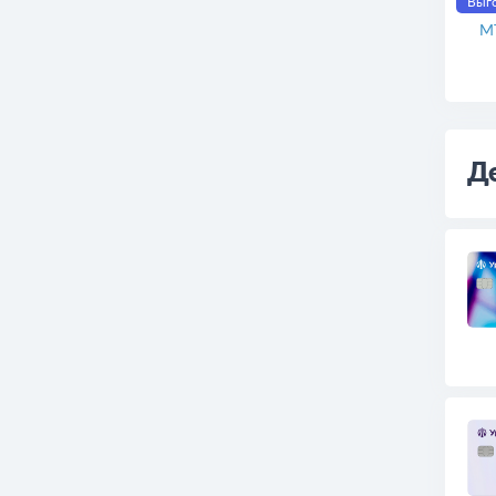
Выго
М
Де