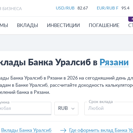
USD/RUB
82.67
EUR/RUB F
95.4
Я БИЗНЕСА
ЙМЫ
ВКЛАДЫ
ИНВЕСТИЦИИ
ПОГАШЕНИЕ
С
клады Банка Уралсиб в
Рязани
ады Банка Уралсиб в Рязани в 2026 на сегодняшний день д
адам в Банке Уралсиб, рассчитайте доходность калькулятор
елений банка в Рязани.
Срок вклада
умма
RUB
Любой
Вклады Банка Уралсиб
Где оформить вклад Банка У