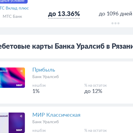
дные условия!
ТС Вклад плюс
до 13.36%
до 1096 дней
МТС Банк
бетовые карты Банка Уралсиб в Рязан
Прибыль
Банк Уралсиб
кешбэк
% на остаток
1%
до 12%
МИР Классическая
Банк Уралсиб
кешбэк
% на остаток