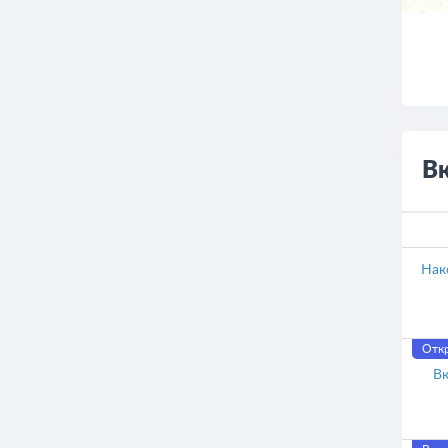
О
В
Нак
Отк
Вк