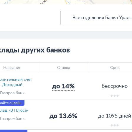
Все отделения Банка Уралс
ткрыть в Яндекс.Картах
Создать свою карту
клады других банков
Название
Ставка
Срок
опительный счет
Доходный
до 14%
бессрочно
Газпромбанк
ройте онлайн
лад «В Плюсе»
до 13.6%
до 1095 дней
Газпромбанк