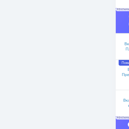
РЕКЛАМ
Вк
П
Пов
Пре
Вк
РЕКЛАМ