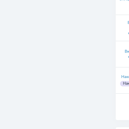
Вк
Нак
Нак