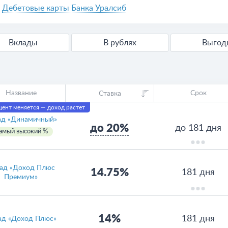
Дебетовые карты Банка Уралсиб
Вклады
В рублях
Выго
Название
Срок
Ставка
ент меняется — доход растет
ад «Динамичный»
до 20%
до 181 дня
амый высокий %
ад «Доход Плюс
14.75%
181 дня
Премиум»
14%
181 дня
ад «Доход Плюс»