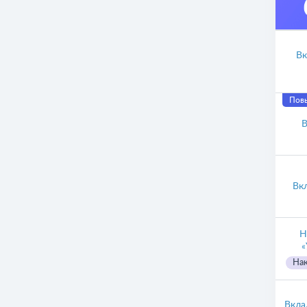
Вк
Пов
В
Вк
Н
«
Нак
Вкла