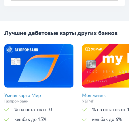
Лучшие дебетовые карты других банков
Умная карта Мир
Моя жизнь
Газпромбанк
УБРиР
% на остаток от 0
% на остаток
кешбэк до 15%
кешбэк до 6%