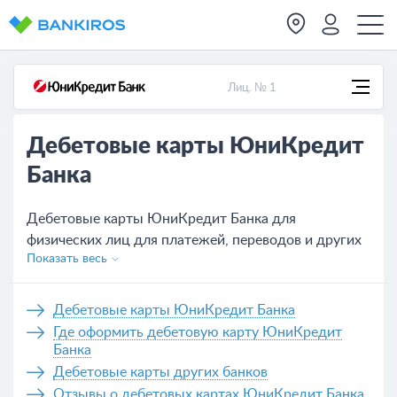
Лиц. № 1
Дебетовые карты ЮниКредит
Банка
Дебетовые карты ЮниКредит Банка для
физических лиц для платежей, переводов и других
Показать весь
нужд. Актуальные условия обслуживания всех карт,
которых на сегодня - 1. Удобное оформление
банковской карты ЮниКредит Банка не выходя из
Дебетовые карты ЮниКредит Банка
дома, нужно только оставить заявку на сайте или
Где оформить дебетовую карту ЮниКредит
же обратиться в отделение банка.
Банка
Дебетовые карты других банков
Отзывы о дебетовых картах ЮниКредит Банка