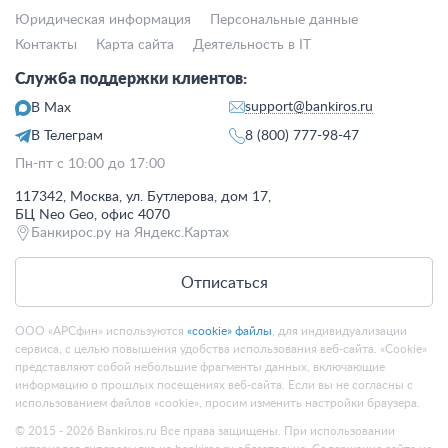
Юридическая информация
Персональные данные
Контакты
Карта сайта
Деятельность в IT
Служба поддержки клиентов:
support@bankiros.ru
В Max
В Телеграм
8 (800) 777-98-47
Пн-пт с 10:00 до 17:00
117342, Москва, ул. Бутлерова, дом 17,
БЦ Neo Geo, офис 4070
Банкирос.ру на Яндекс.Картах
Отписаться
ООО «АРСфин» используются
«cookie» файлы
, для индивидуализации
сервиса, с целью повышения удобства использования веб-сайта. «Cookie»
представляют собой небольшие фрагменты данных, включающие
информацию о прошлых посещениях веб-сайта. Если вы не согласны с
использованием файлов «cookie», просим изменить настройки браузера.
© 2015 - 2026 Bankiros.ru Все права защищены. При использовании