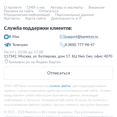
О проекте
СМИ о нас
Авторы и эксперты
Вакансии
Реклама на сайте
Отписаться
Юридическая информация
Персональные данные
Контакты
Карта сайта
Деятельность в IT
Служба поддержки клиентов:
support@bankiros.ru
В Max
В Телеграм
8 (800) 777-98-47
Пн-пт с 10:00 до 17:00
117342, Москва, ул. Бутлерова, дом 17, БЦ Neo Geo, офис 4070
Банкирос.ру на Яндекс.Картах
Отписаться
ООО «АРСфин» используются
«cookie» файлы
, для индивидуализации
сервиса, с целью повышения удобства использования веб-сайта. «Cookie»
представляют собой небольшие фрагменты данных, включащие
информацию о прошлых посещениях веб-сайта. Если вы не согласны с
использованием файлов «cookie», просим изменить настройки браузера.
© 2015 -
2026
Bankiros.ru Все права защищены. При использовании
материалов гиперссылка на bankiros.ru обязательна. Содержание сайта не