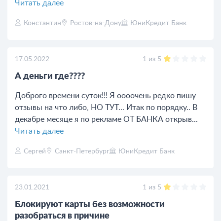
Читать далее
Константин
Ростов-на-Дону
ЮниКредит Банк
1
из
5
17.05.2022
А деньги где????
Доброго времени суток!!! Я оооочень редко пишу
отзывы на что либо, НО ТУТ... Итак по порядку.. В
декабре месяце я по рекламе ОТ БАНКА открыв...
Читать далее
Сергей
Санкт-Петербург
ЮниКредит Банк
1
из
5
23.01.2021
Блокируют карты без возможности
разобраться в причине