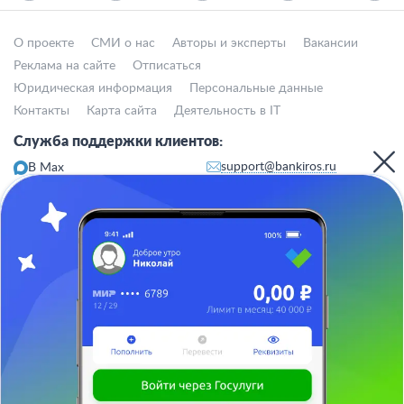
О проекте
СМИ о нас
Авторы и эксперты
Вакансии
Реклама на сайте
Отписаться
Юридическая информация
Персональные данные
Контакты
Карта сайта
Деятельность в IT
Служба поддержки клиентов:
support@bankiros.ru
В Max
В Телеграм
8 (800) 777-98-47
Пн-пт с 10:00 до 17:00
117342, Москва, ул. Бутлерова, дом 17,
БЦ Neo Geo, офис 4070
Банкирос.ру на Яндекс.Картах
Отписаться
ООО «АРСфин» используются
«cookie» файлы
, для индивидуализации
сервиса, с целью повышения удобства использования веб-сайта. «Cookie»
представляют собой небольшие фрагменты данных, включающие