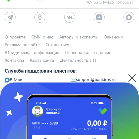
4.9 из 5 (4425 голосов)
О проекте
СМИ о нас
Авторы и эксперты
Вакансии
Реклама на сайте
Отписаться
Юридическая информация
Персональные данные
Контакты
Карта сайта
Деятельность в IT
Служба поддержки клиентов:
support@bankiros.ru
В Max
В Телеграм
8 (800) 777-98-47
Пн-пт с 10:00 до 17:00
117342, Москва, ул. Бутлерова, дом 17,
БЦ Neo Geo, офис 4070
Банкирос.ру на Яндекс.Картах
Отписаться