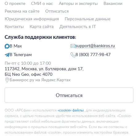
О проекте
СМИ о нас
Авторы и эксперты
Вакансии
Реклама на сайте
Отписаться
Юридическая информация
Персональные данные
Контакты
Карта сайта
Деятельность в IT
Служба поддержки клиентов:
support@bankiros.ru
В Max
В Телеграм
8 (800) 777-98-47
Пн-пт с 10:00 до 17:00
117342, Москва, ул. Бутлерова, дом 17,
БЦ Neo Geo, офис 4070
Банкирос.ру на Яндекс.Картах
Отписаться
ООО «АРСфин» используются
«cookie» файлы
, для индивидуализации
сервиса, с целью повышения удобства использования веб-сайта. «Cookie»
представляют собой небольшие фрагменты данных, включающие
информацию о прошлых посещениях веб-сайта. Если вы не согласны с
использованием файлов «cookie», просим изменить настройки браузера.