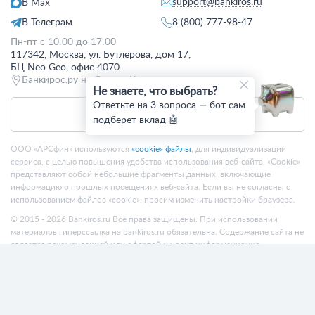
support@bankiros.ru
В Max
В Телеграм
8 (800) 777-98-47
Пн-пт с 10:00 до 17:00
117342, Москва, ул. Бутлерова, дом 17,
БЦ Neo Geo, офис 4070
Банкирос.ру на Яндекс.Картах
Не знаете, что выбрать?
Ответьте на 3 вопроса — бот сам
Отписаться
подберет вклад 🤖
ООО «АРСфин» используются
«cookie» файлы
, для индивидуализации
сервиса, с целью повышения удобства использования веб-сайта. «Cookie»
представляют собой небольшие фрагменты данных, включающие
информацию о прошлых посещениях веб-сайта. Если вы не согласны с
использованием файлов «cookie», просим изменить настройки браузера.
© 2015 - 2026 Bankiros.ru Все права защищены. При использовании
материалов гиперссылка на bankiros.ru обязательна. Содержание сайта не
является рекомендацией или офертой и носит информационно-
справочный характер.
ООО «АРСфин» (ИНН 7722445717, ОГРН 1187746346556) осуществляет
деятельность в области IT
, занимается разработкой и поддержанием
сервиса BANKIROS, который является программным комплексом для
мультифункциональных пользовательских экосистем на основе