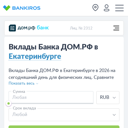
Лиц. № 2312
Вклады Банка ДОМ.РФ в
Екатеринбурге
Вклады Банка ДОМ.РФ в Екатеринбурге в 2026 на
сегодняшний день для физических лиц. Сравните
Показать весь
предложения по вкладам в Банке ДОМ.РФ,
рассчитайте доходность калькулятором, оформите
Сумма
RUB
депозит на сайте или в одно из отделений банка в
Екатеринбурге.
Срок вклада
Любой