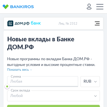
Лиц. № 2312
Новые вклады в Банке
ДОМ.РФ
Новые программы по вкладам Банка ДОМ.РФ -
выгодные условия и высокие процентные ставки.
Показать весь
Посмотрите предложения банков, оставьте онлайн-
заявку на выгодный вклад или сравните с другими
Сумма
RUB
банками.
Срок вклада
Любой