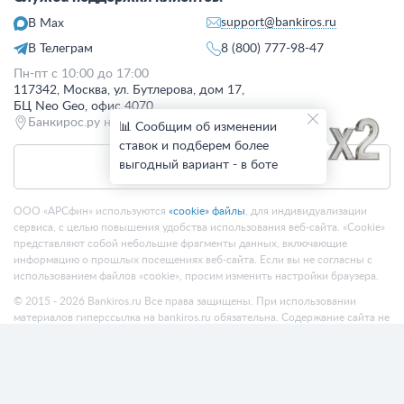
support@bankiros.ru
В Max
В Телеграм
8 (800) 777-98-47
Пн-пт с 10:00 до 17:00
117342, Москва, ул. Бутлерова, дом 17,
БЦ Neo Geo, офис 4070
Банкирос.ру на Яндекс.Картах
📊 Сообщим об изменении
ставок и подберем более
выгодный вариант - в боте
Отписаться
ООО «АРСфин» используются
«cookie» файлы
, для индивидуализации
сервиса, с целью повышения удобства использования веб-сайта. «Cookie»
представляют собой небольшие фрагменты данных, включающие
информацию о прошлых посещениях веб-сайта. Если вы не согласны с
использованием файлов «cookie», просим изменить настройки браузера.
© 2015 - 2026 Bankiros.ru Все права защищены. При использовании
материалов гиперссылка на bankiros.ru обязательна. Содержание сайта не
является рекомендацией или офертой и носит информационно-
справочный характер.
ООО «АРСфин» (ИНН 7722445717, ОГРН 1187746346556) осуществляет
деятельность в области IT
, занимается разработкой и поддержанием
сервиса BANKIROS, который является программным комплексом для