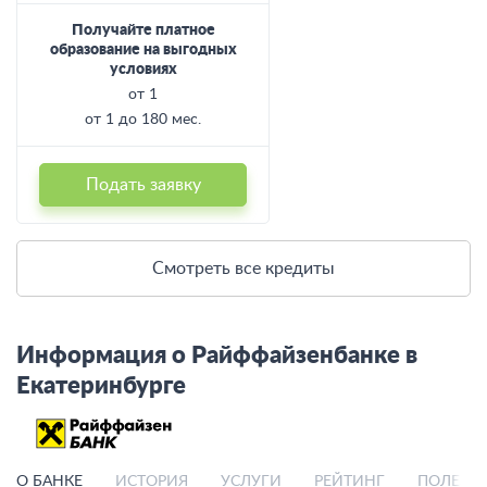
Получайте платное
образование на выгодных
условиях
от 1
от 1 до 180 мес.
Подать заявку
Смотреть все кредиты
Информация о Райффайзенбанке в
Екатеринбурге
О БАНКЕ
ИСТОРИЯ
УСЛУГИ
РЕЙТИНГ
ПОЛЕЗН