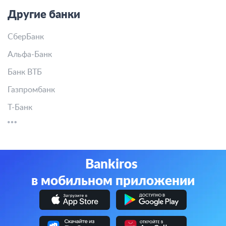
Другие банки
СберБанк
Альфа-Банк
Банк ВТБ
Газпромбанк
Т-Банк
Bankiros
в мобильном приложении