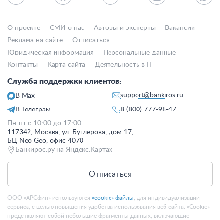
О проекте
СМИ о нас
Авторы и эксперты
Вакансии
Реклама на сайте
Отписаться
Юридическая информация
Персональные данные
Контакты
Карта сайта
Деятельность в IT
Служба поддержки клиентов:
support@bankiros.ru
В Max
В Телеграм
8 (800) 777-98-47
Пн-пт с 10:00 до 17:00
117342, Москва, ул. Бутлерова, дом 17,
БЦ Neo Geo, офис 4070
Банкирос.ру на Яндекс.Картах
Отписаться
ООО «АРСфин» используются
«cookie» файлы
, для индивидуализации
сервиса, с целью повышения удобства использования веб-сайта. «Cookie»
представляют собой небольшие фрагменты данных, включающие