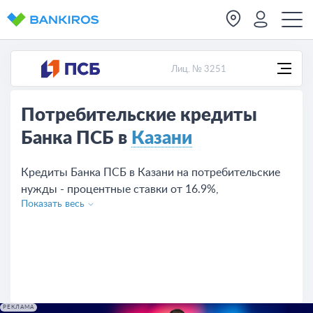
Лиц. № 3251
Потребительские кредиты
Банка ПСБ в
Казани
Кредиты Банка ПСБ в Казани на потребительские
нужды - процентные ставки от 16.9%,
Показать весь
предложений на сегодняшний день - 3. Чтобы взять
кредит оставьте заявку с сайта или обратитесь в
отделение банка.
РЕКЛАМА