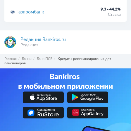
9.3 - 44.2%
Газпромбанк
Ставка
Редакция Bankiros.ru
Редакция
Главная
Банки
Банк ПСБ
Кредиты рефинансирования для
пенсионеров
Bankiros
в мобильном приложении