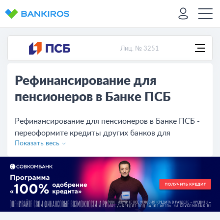
Лиц. № 3251
Рефинансирование для
пенсионеров в Банке ПСБ
Рефинансирование для пенсионеров в Банке ПСБ -
переоформите кредиты других банков для
Показать весь
пенсионеров под выгодные процентные ставки.
Сравните условия других банков, оставьте онлайн-
заявку на сайте.