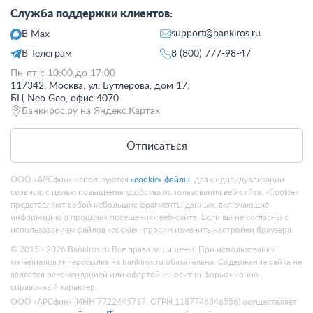
Служба поддержки клиентов:
support@bankiros.ru
В Max
В Телеграм
8 (800) 777-98-47
Пн-пт с 10:00 до 17:00
117342, Москва, ул. Бутлерова, дом 17,
БЦ Neo Geo, офис 4070
Банкирос.ру на Яндекс.Картах
Отписаться
ООО «АРСфин» используются
«cookie» файлы
, для индивидуализации
сервиса, с целью повышения удобства использования веб-сайта. «Cookie»
представляют собой небольшие фрагменты данных, включающие
информацию о прошлых посещениях веб-сайта. Если вы не согласны с
использованием файлов «cookie», просим изменить настройки браузера.
© 2015 - 2026 Bankiros.ru Все права защищены. При использовании
материалов гиперссылка на bankiros.ru обязательна. Содержание сайта не
является рекомендацией или офертой и носит информационно-
справочный характер.
ООО «АРСфин» (ИНН 7722445717, ОГРН 1187746346556) осуществляет