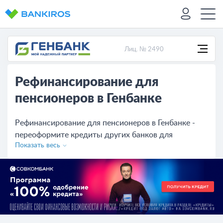
Лиц. № 2490
Рефинансирование для
пенсионеров в Генбанке
Рефинансирование для пенсионеров в Генбанке -
переоформите кредиты других банков для
Показать весь
пенсионеров под выгодные процентные ставки.
Сравните условия других банков, оставьте онлайн-
заявку на сайте.