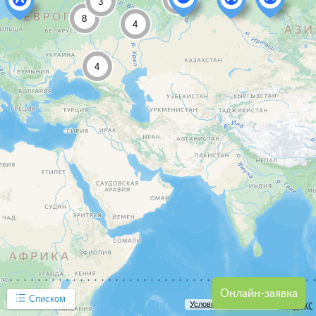
3
8
4
4
Онлайн-заявка
Списком
Условия использования