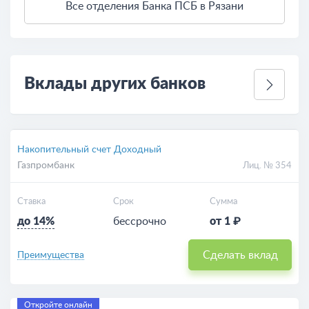
Все отделения Банка ПСБ в Рязани
3 км
Открыть в Яндекс.Картах
Условия использования
Вклады других банков
Накопительный счет Доходный
Газпромбанк
Лиц. № 354
Ставка
Срок
Сумма
до 14%
бессрочно
от 1 ₽
Сделать вклад
Преимущества
Откройте онлайн