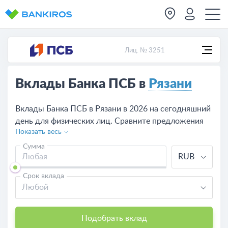
Лиц. № 3251
Вклады Банка ПСБ в
Рязани
Вклады Банка ПСБ в Рязани в 2026 на сегодняшний
день для физических лиц. Сравните предложения
Показать весь
по вкладам в Банке ПСБ, рассчитайте доходность
калькулятором, оформите депозит на сайте или в
Сумма
RUB
одно из отделений банка в Рязани.
Срок вклада
Любой
Подобрать вклад