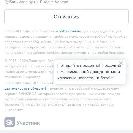
Банкирос.ру на Яндекс.Картах
Отписаться
ООО «АРСфин» используются
«cookie» файлы
, для индивидуализации
сервиса, с целью повышения удобства использования веб-сайта. «Cookie»
представляют собой небольшие фрагменты данных, включающие
информацию о прошлых посещениях веб-сайта. Если вы не согласны с
использованием файлов «cookie», просим изменить настройки браузера.
© 2015 - 2026 Bankiros.ru Все права защищены. При использовании
Не теряйте проценты! Продукты
материалов гиперссылка на bankiros.ru обязательна. Содержание сайта не
является рекомендацией или офертой и носит информационно-
с максимальной доходностью и
справочный характер.
ключевые новости - в боте📈
ООО «АРСфин» (ИНН 7722445717, ОГРН 1187746346556) осуществляет
деятельность в области IT
, занимается разработкой и поддержанием
сервиса BANKIROS, который является программным комплексом для
мультифункциональных пользовательских экосистем на основе
технологий интеллектуального анализа данных и искусственного
интеллекта.