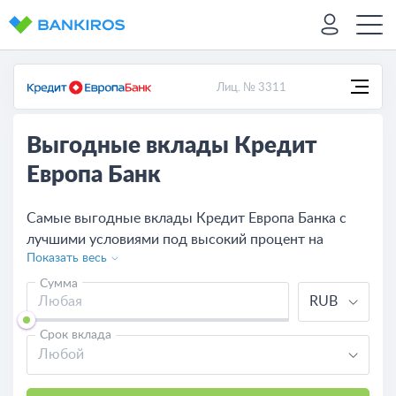
Лиц. № 3311
Выгодные вклады Кредит
Европа Банк
Самые выгодные вклады Кредит Европа Банка с
лучшими условиями под высокий процент на
Показать весь
сегодня. Посмотрите предложения банков,
оставьте онлайн-заявку на выгодный вклад или
Сумма
RUB
сравните с другими банками.
Срок вклада
Любой