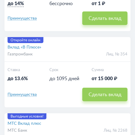
до 14%
бессрочно
от 1 ₽
Сделать вклад
Преимущества
Откройте онлайн
Вклад «В Плюсе»
Газпромбанк
Лиц. № 354
Ставка
Срок
Сумма
до 13.6%
до 1095 дней
от 15 000 ₽
Сделать вклад
Преимущества
Выгодные условия!
МТС Вклад плюс
МТС Банк
Лиц. № 2268