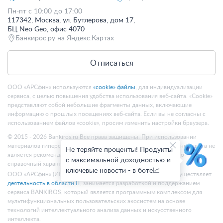
Пн-пт с 10:00 до 17:00
117342, Москва, ул. Бутлерова, дом 17,
БЦ Neo Geo, офис 4070
Банкирос.ру на Яндекс.Картах
Отписаться
ООО «АРСфин» используются
«cookie» файлы
, для индивидуализации
сервиса, с целью повышения удобства использования веб-сайта. «Cookie»
представляют собой небольшие фрагменты данных, включающие
информацию о прошлых посещениях веб-сайта. Если вы не согласны с
использованием файлов «cookie», просим изменить настройки браузера.
© 2015 - 2026 Bankiros.ru Все права защищены. При использовании
материалов гиперссылка на bankiros.ru обязательна. Содержание сайта не
Не теряйте проценты! Продукты
является рекомендацией или офертой и носит информационно-
с максимальной доходностью и
справочный характер.
ключевые новости - в боте📈
ООО «АРСфин» (ИНН 7722445717, ОГРН 1187746346556) осуществляет
деятельность в области IT
, занимается разработкой и поддержанием
сервиса BANKIROS, который является программным комплексом для
мультифункциональных пользовательских экосистем на основе
технологий интеллектуального анализа данных и искусственного
интеллекта.