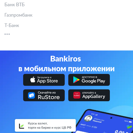
Банк ВТБ
Газпромбанк
Т-Банк
Bankiros
в мобильном приложении