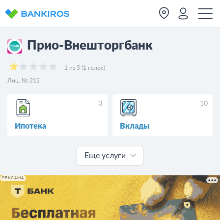
Прио-Внешторгбанк
1 из 5 (1 голос)
Лиц. № 212
3
10
Ипотека
Вклады
Еще услуги
РЕКЛАМА