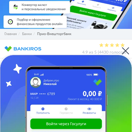
Главная
Банки
Прио-Внешторгбанк
4.9 из 5 (4430 голосов)
О проекте
СМИ о нас
Авторы и эксперты
Вакансии
Реклама на сайте
Отписаться
Юридическая информация
Персональные данные
Контакты
Карта сайта
Деятельность в IT
Служба поддержки клиентов:
support@bankiros.ru
В Max