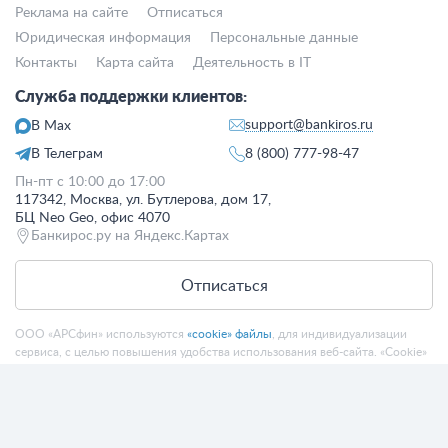
Реклама на сайте
Отписаться
Юридическая информация
Персональные данные
Контакты
Карта сайта
Деятельность в IT
Служба поддержки клиентов:
support@bankiros.ru
В Max
В Телеграм
8 (800) 777-98-47
Пн-пт с 10:00 до 17:00
117342, Москва, ул. Бутлерова, дом 17,
БЦ Neo Geo, офис 4070
Банкирос.ру на Яндекс.Картах
Отписаться
ООО «АРСфин» используются
«cookie» файлы
, для индивидуализации
сервиса, с целью повышения удобства использования веб-сайта. «Cookie»
представляют собой небольшие фрагменты данных, включающие
информацию о прошлых посещениях веб-сайта. Если вы не согласны с
использованием файлов «cookie», просим изменить настройки браузера.
© 2015 - 2026 Bankiros.ru Все права защищены. При использовании