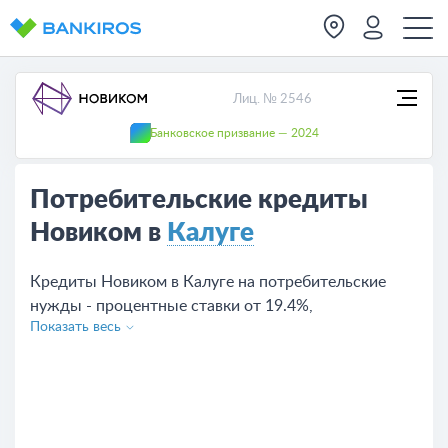
Лиц. № 2546
Банковское призвание — 2024
Потребительские кредиты
Новиком в
Калуге
Кредиты Новиком в Калуге на потребительские
нужды - процентные ставки от 19.4%,
Показать весь
предложений на сегодняшний день - 4. Чтобы взять
кредит оставьте заявку с сайта или обратитесь в
отделение банка.