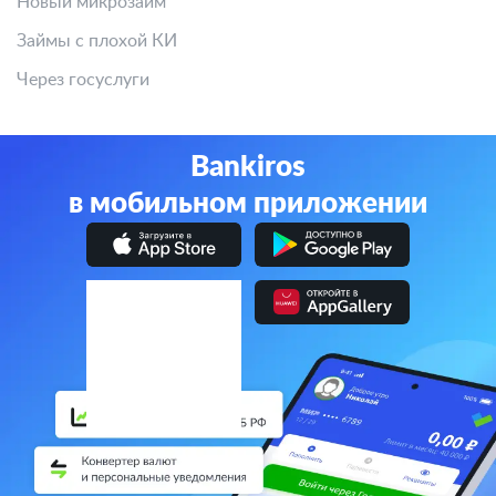
Новый микрозайм
Займы с плохой КИ
Через госуслуги
Bankiros
в мобильном приложении