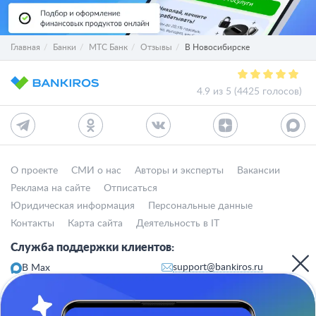
Главная
Банки
МТС Банк
Отзывы
В Новосибирске
4.9 из 5 (4425 голосов)
О проекте
СМИ о нас
Авторы и эксперты
Вакансии
Реклама на сайте
Отписаться
Юридическая информация
Персональные данные
Контакты
Карта сайта
Деятельность в IT
Служба поддержки клиентов:
support@bankiros.ru
В Max
В Телеграм
8 (800) 777-98-47
Пн-пт с 10:00 до 17:00