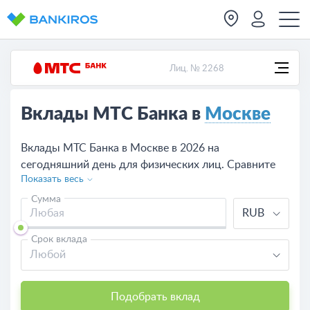
Лиц. № 2268
Вклады МТС Банка в
Москве
Вклады МТС Банка в Москве в 2026 на
сегодняшний день для физических лиц. Сравните
Показать весь
предложения по вкладам в МТС Банке, рассчитайте
доходность калькулятором, оформите депозит на
Сумма
RUB
сайте или в одно из отделений банка в Москве.
Срок вклада
Любой
Подобрать вклад