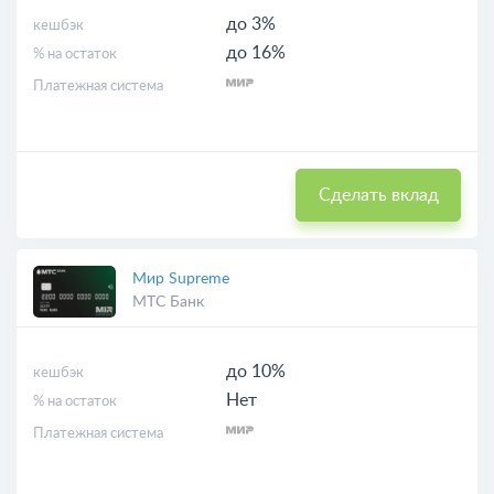
до 3%
кешбэк
до 16%
% на остаток
Платежная система
Сделать вклад
Мир Supreme
МТС Банк
до 10%
кешбэк
Нет
% на остаток
Платежная система